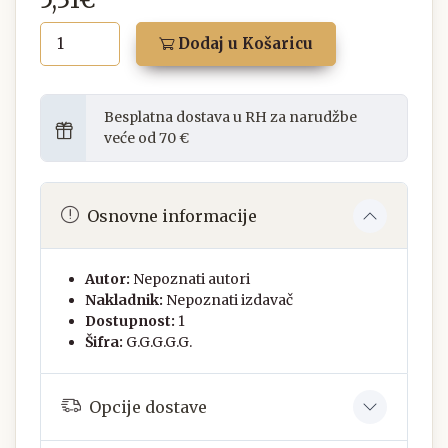
Dodaj u Košaricu
Besplatna dostava u RH za narudžbe
veće od 70 €
Osnovne informacije
Autor:
Nepoznati autori
Nakladnik:
Nepoznati izdavač
Dostupnost:
1
Šifra:
G.G.G.G.G.
Opcije dostave