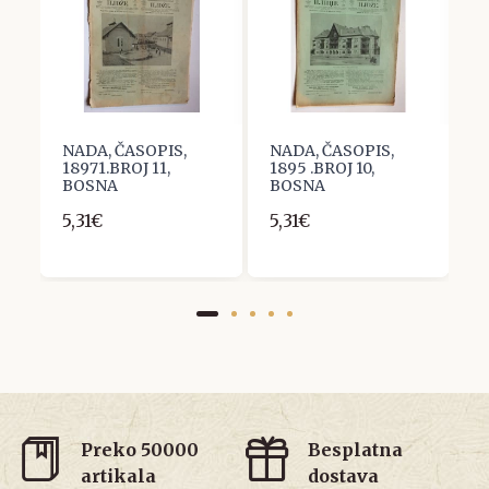
NADA, ČASOPIS,
NADA, ČASOPIS,
N
NA
18971.BROJ 11,
1895 .BROJ 10,
1
BOSNA
BOSNA
B
5,31€
5,31€
5
Preko 50000
Besplatna
artikala
dostava