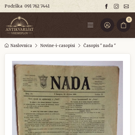
Podrška
091 762 7441
0
Naslovnica
Novine-i-casopisi
Časopis " nada "