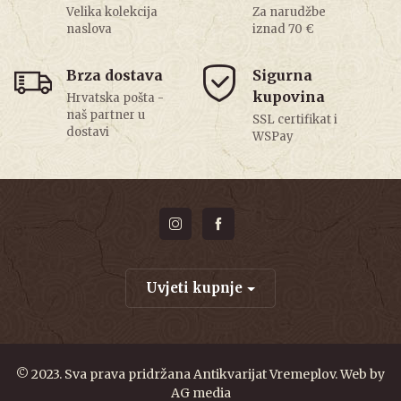
Velika kolekcija
Za narudžbe
naslova
iznad 70 €
Brza dostava
Sigurna
kupovina
Hrvatska pošta -
naš partner u
SSL certifikat i
dostavi
WSPay
Uvjeti kupnje
© 2023. Sva prava pridržana Antikvarijat Vremeplov. Web by
AG media