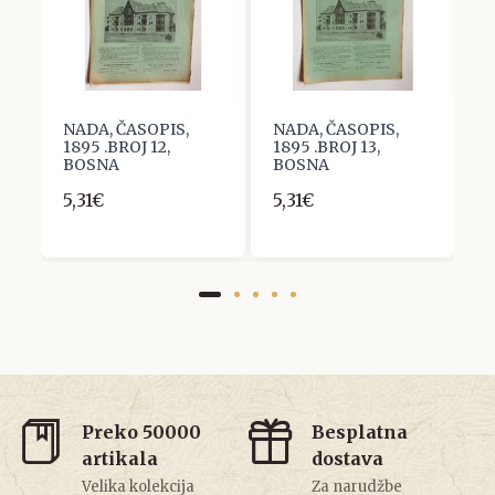
NADA, ČASOPIS,
NADA, ČASOPIS,
N
NA
1895 .BROJ 12,
1895 .BROJ 13,
1
BOSNA
BOSNA
B
5,31€
5,31€
5
Preko 50000
Besplatna
artikala
dostava
Velika kolekcija
Za narudžbe