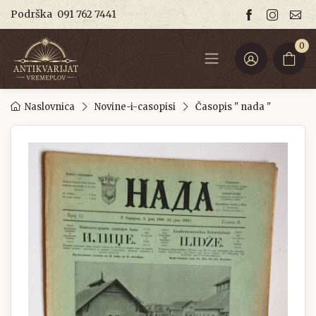
Podrška
091 762 7441
0
Naslovnica
Novine-i-casopisi
Časopis " nada "