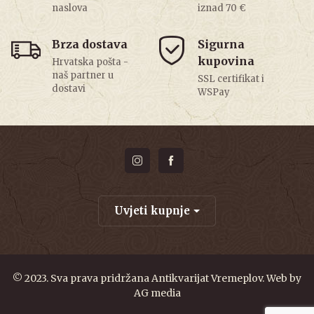
naslova
iznad 70 €
Brza dostava
Sigurna
kupovina
Hrvatska pošta -
naš partner u
SSL certifikat i
dostavi
WSPay
Uvjeti kupnje
© 2023. Sva prava pridržana Antikvarijat Vremeplov. Web by
AG media