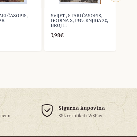
TARI ČASOPIS,
SVIJET , STARI ČASOPIS,
STAR
28.
GODINA X, 1935. KNJIGA 20,
&quot
BROJ 11
KNJIG
18, 2
3,98€
3,98
Sigurna kupovina
tner u
SSL certifikat i WSPay