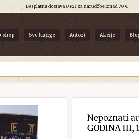
Besplatna dostava U RH za narudžbe iznad 70 €
 shop
Sve knjige
Autori
Akcije
Blo
Nepoznati au
GODINA III, 