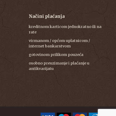
Načini plaćanja
kreditnom karticom jednokratno ili na
rate
virmanom / općom uplatnicom /
internet bankarstvom
gotovinom prilikom pouzeća
osobno preuzimanje i plaćanje u
antikvarijatu