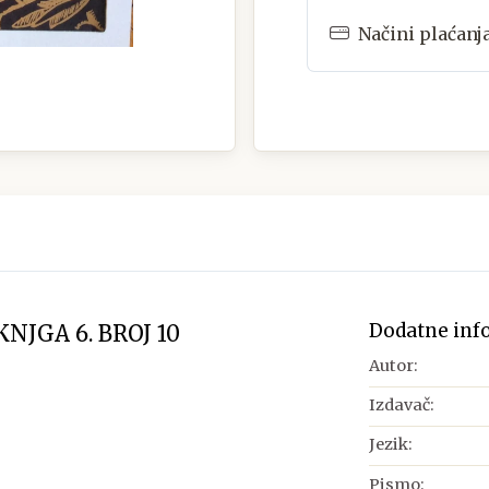
Načini plaćanj
Dodatne inf
 KNJGA 6. BROJ 10
Autor:
Izdavač:
Jezik:
Pismo: