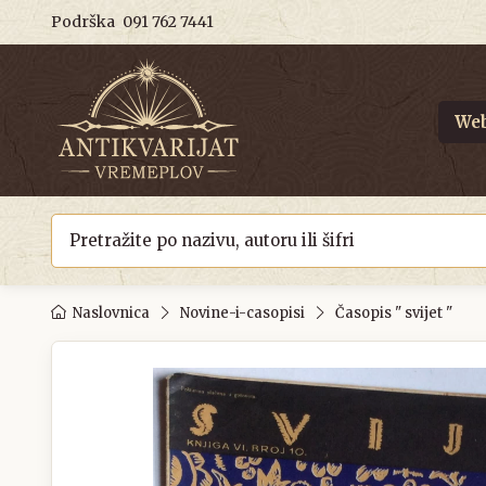
Podrška
091 762 7441
Web
Naslovnica
Novine-i-casopisi
Časopis " svijet "