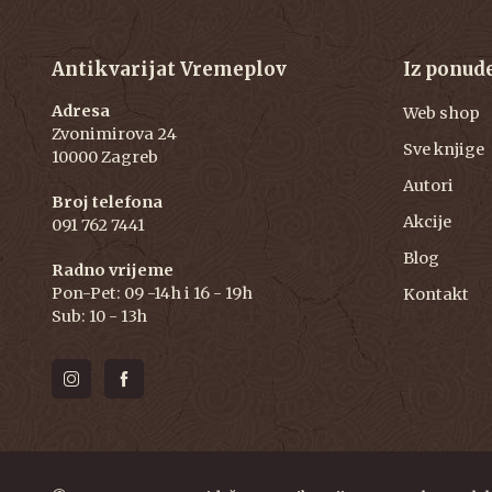
Antikvarijat Vremeplov
Iz ponud
Adresa
Web shop
Zvonimirova 24
Sve knjige
10000 Zagreb
Autori
Broj telefona
Akcije
091 762 7441
Blog
Radno vrijeme
Pon-Pet: 09 -14h i 16 - 19h
Kontakt
Sub: 10 - 13h