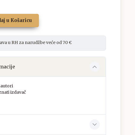
aj u Košaricu
ava u RH za narudžbe veće od 70 €
macije
autori
nati izdavač