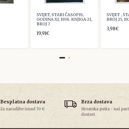
SVIJET, STARI ČASOPIS,
SVIJET , S
GODINA XI, 1936. KNJIGA 21,
BROJ 25, 19
BROJ 7
3,98€
19,91€
Besplatna dostava
Brza dostava
Za narudžbe iznad 70 €
Hrvatska pošta - naš par
dostavi