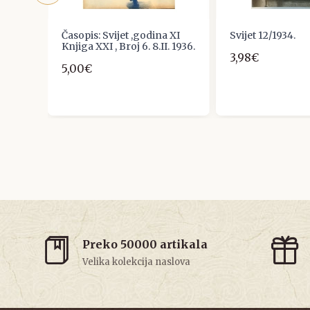
GA 4
Časopis: Svijet ,godina XI
Svijet 12/1934.
Knjiga XXI , Broj 6. 8.II. 1936.
3,98€
5,00€
Preko 50000 artikala
Velika kolekcija naslova