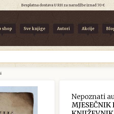
Besplatna dostava U RH za narudžbe iznad 70 €
 shop
Sve knjige
Autori
Akcije
Blo
i
Nepoznati au
MJESEČNIK
KNJIŽEVNIKA