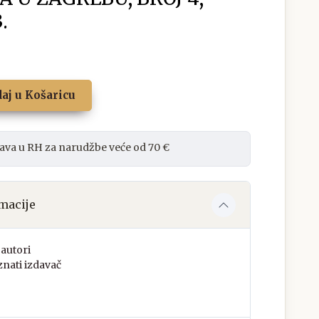
.
aj u Košaricu
ava u RH za narudžbe veće od 70 €
macije
autori
nati izdavač