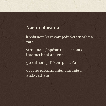
Načini plaćanja
kreditnom karticom jednokratno ili na
rate
virmanom / općom uplatnicom /
internet bankarstvom
gotovinom prilikom pouzeća
osobno preuzimanje i plaćanje u
antikvarijatu