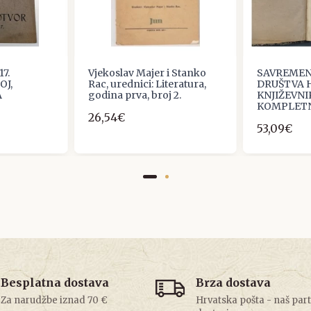
7.
Vjekoslav Majer i Stanko
SAVREMENI
OJ,
Rac, urednici: Literatura,
DRUŠTVA 
A
godina prva, broj 2.
KNJIŽEVNI
KOMPLETN
26,54€
53,09€
Besplatna dostava
Brza dostava
Za narudžbe iznad 70 €
Hrvatska pošta - naš par