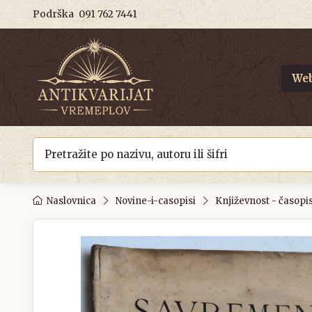
Podrška
091 762 7441
Web
Naslovnica
Novine-i-casopisi
Književnost - časopis