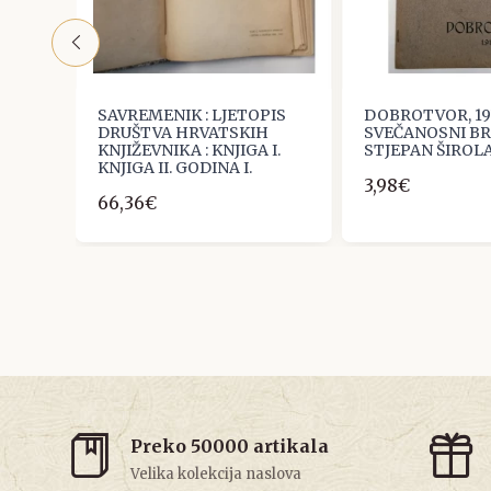
ja za
SAVREMENIK : LJETOPIS
DOBROTVOR, 191
49/50
DRUŠTVA HRVATSKIH
SVEČANOSNI BR
KNJIŽEVNIKA : KNJIGA I.
STJEPAN ŠIROL
KNJIGA II. GODINA I.
3,98€
66,36€
Preko 50000 artikala
Velika kolekcija naslova