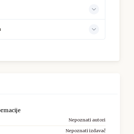
a
ormacije
Nepoznati autori
Nepoznati izdavač