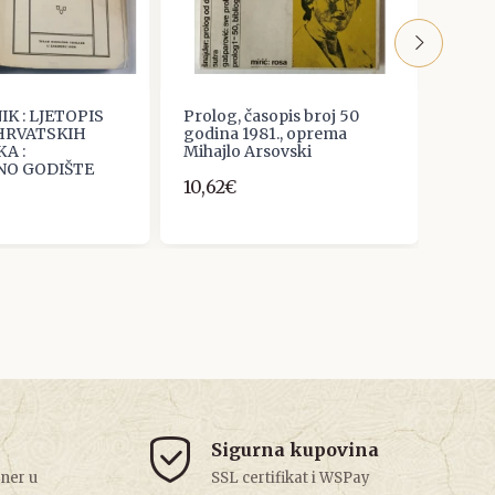
K : LJETOPIS
Prolog, časopis broj 50
Milan
HRVATSKIH
godina 1981., oprema
Knjiž
KA :
Mihajlo Arsovski
10,6
O GODIŠTE
10,62€
Sigurna kupovina
tner u
SSL certifikat i WSPay