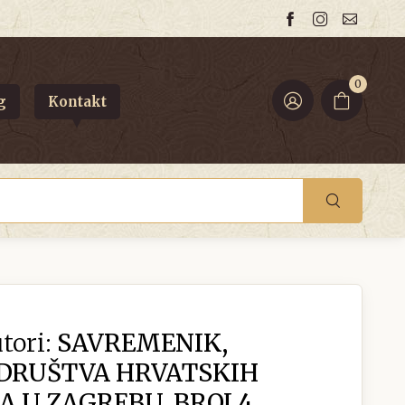
0
g
Kontakt
tori:
SAVREMENIK,
 DRUŠTVA HRVATSKIH
 U ZAGREBU, BROJ 4,