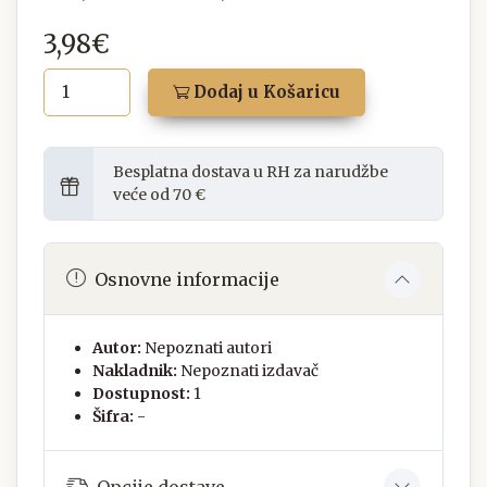
3,98€
Dodaj u Košaricu
Besplatna dostava u RH za narudžbe
veće od 70 €
Osnovne informacije
Autor:
Nepoznati autori
Nakladnik:
Nepoznati izdavač
Dostupnost:
1
Šifra:
-
Opcije dostave