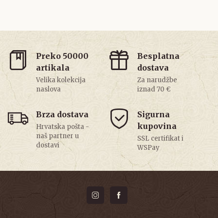
Preko 50000
Besplatna
artikala
dostava
Velika kolekcija
Za narudžbe
naslova
iznad 70 €
Brza dostava
Sigurna
kupovina
Hrvatska pošta -
naš partner u
SSL certifikat i
dostavi
WSPay