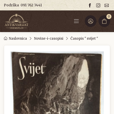
Podrška
091 762 7441
0
Naslovnica
Novine-i-casopisi
Časopis " svijet "