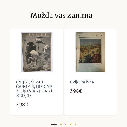
Možda vas zanima
SVIJET, STARI
Svijet 5/1934.
S
ČASOPIS, GODINA
Č
3,98€
XI, 1936. KNJIGA 21,
V
BROJ 17
B
3,98€
3