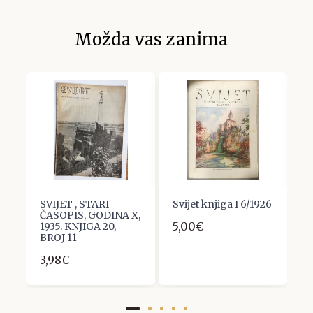
Možda vas zanima
SVIJET , STARI
Svijet knjiga I 6/1926
S
ČASOPIS, GODINA X,
Č
5,00€
1935. KNJIGA 20,
5
BROJ 11
3
3,98€