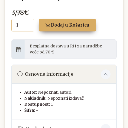
3,98€
Dodaj u Košaricu
Besplatna dostava u RH za narudžbe
veće od 70 €
Osnovne informacije
Autor:
Nepoznati autori
Nakladnik:
Nepoznati izdavač
Dostupnost:
1
Šifra:
-