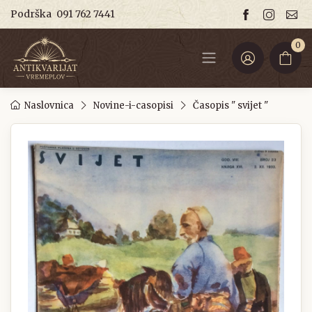
Podrška
091 762 7441
0
Naslovnica
Novine-i-casopisi
Časopis " svijet "