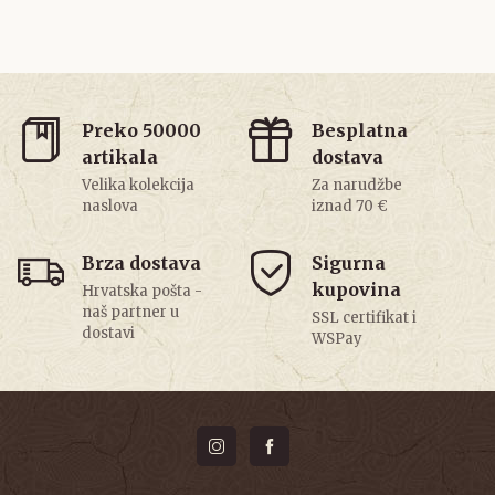
Preko 50000
Besplatna
artikala
dostava
Velika kolekcija
Za narudžbe
naslova
iznad 70 €
Brza dostava
Sigurna
kupovina
Hrvatska pošta -
naš partner u
SSL certifikat i
dostavi
WSPay