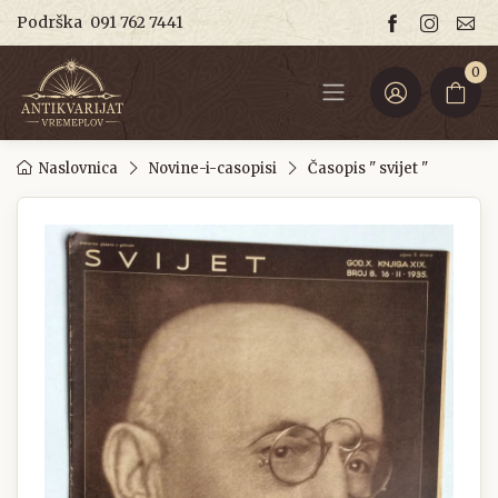
Podrška
091 762 7441
0
Naslovnica
Novine-i-casopisi
Časopis " svijet "