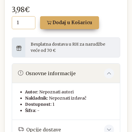
3,98€
Dodaj u Košaricu
Besplatna dostava u RH za narudžbe
veće od 70 €
Osnovne informacije
Autor:
Nepoznati autori
Nakladnik:
Nepoznati izdavač
Dostupnost:
1
Šifra:
-
Opcije dostave