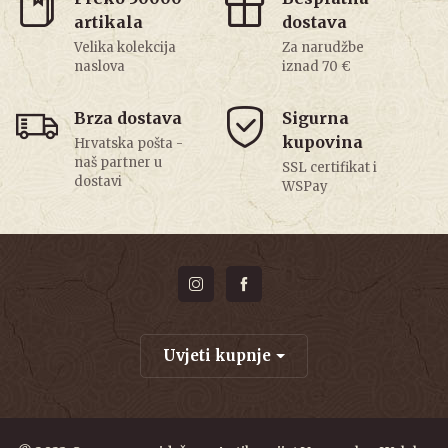
artikala
dostava
Velika kolekcija
Za narudžbe
naslova
iznad 70 €
Brza dostava
Sigurna
kupovina
Hrvatska pošta -
naš partner u
SSL certifikat i
dostavi
WSPay
Uvjeti kupnje