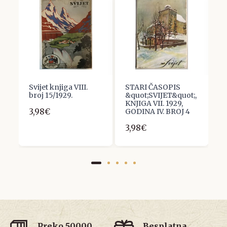
Svijet knjiga VIII.
STARI ČASOPIS
S
broj 15/1929.
&quot;SVIJET&quot;,
Č
KNJIGA VII. 1929,
1
3,98€
GODINA IV. BROJ 4
B
3,98€
3
Preko 50000
Besplatna