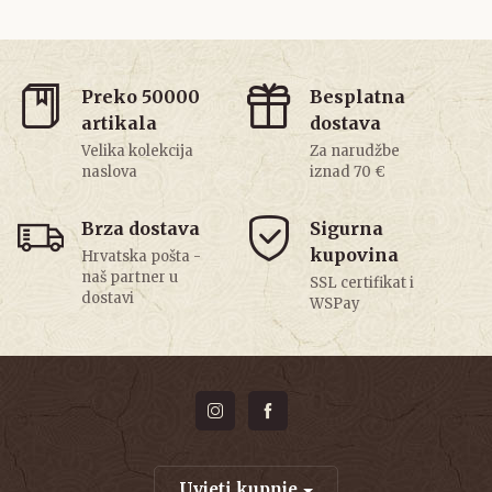
Preko 50000
Besplatna
artikala
dostava
Velika kolekcija
Za narudžbe
naslova
iznad 70 €
Brza dostava
Sigurna
kupovina
Hrvatska pošta -
naš partner u
SSL certifikat i
dostavi
WSPay
Uvjeti kupnje