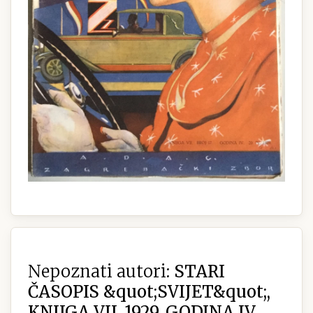
Nepoznati autori:
STARI
ČASOPIS &quot;SVIJET&quot;,
KNJIGA VII. 1929, GODINA IV.