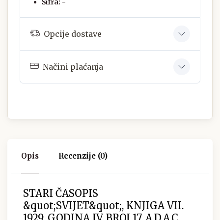
Šifra:
-
Opcije dostave
Načini plaćanja
Opis
Recenzije (0)
STARI ČASOPIS
&quot;SVIJET&quot;, KNJIGA VII.
1929, GODINA IV. BROJ 17, A.D.A.C