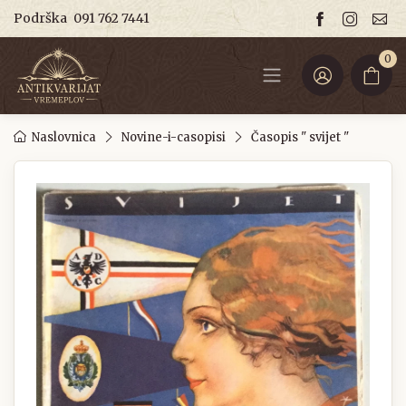
Podrška
091 762 7441
0
Naslovnica
Novine-i-casopisi
Časopis " svijet "