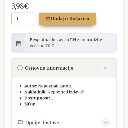
3,98€
Dodaj u Košaricu
Besplatna dostava u RH za narudžbe
veće od 70 €
Osnovne informacije
Autor:
Nepoznati autori
Nakladnik:
Nepoznati izdavač
Dostupnost:
1
Šifra:
-
Opcije dostave