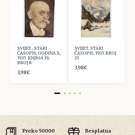
SVIJET , STARI
SVIJET, STARI
S
ČASOPIS, GODINA X,
ČASOPIS, 1933. BROJ
&
1935. KNJIGA 19,
25
K
BROJ 8
G
3,98€
3,98€
3
Preko 50000
Besplatna