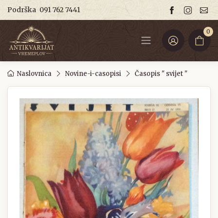
Podrška
091 762 7441
0
Naslovnica
Novine-i-casopisi
Časopis " svijet "