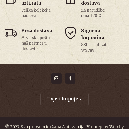
artikala
dostava
Velika kolekcija
Za narudžbe
naslova
iznad 70 €
Brza dostava
Sigurna
kupovina
Hrvatska pošta -
naš partner u
SSL certifikat i
dostavi
WSPay
Uvjeti kupnje
© 2023. Sva prava pridržana Antikvarijat Vremeplov. Web by