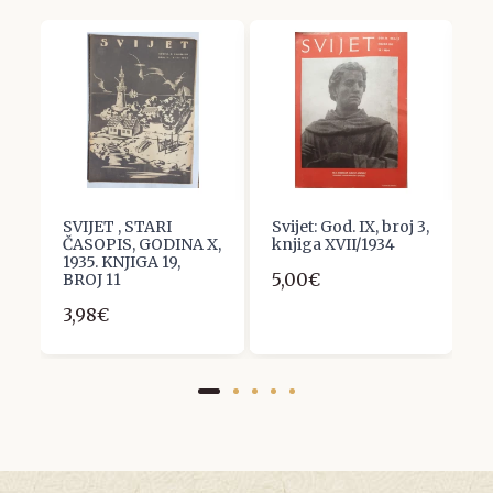
SVIJET , STARI
Svijet: God. IX, broj 3,
S
ČASOPIS, GODINA X,
knjiga XVII/1934
b
1935. KNJIGA 19,
5,00€
3
BROJ 11
3,98€