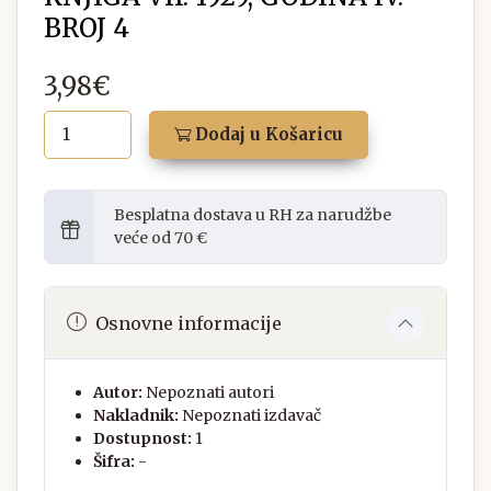
BROJ 4
3,98€
Dodaj u Košaricu
Besplatna dostava u RH za narudžbe
veće od 70 €
Osnovne informacije
Autor:
Nepoznati autori
Nakladnik:
Nepoznati izdavač
Dostupnost:
1
Šifra:
-