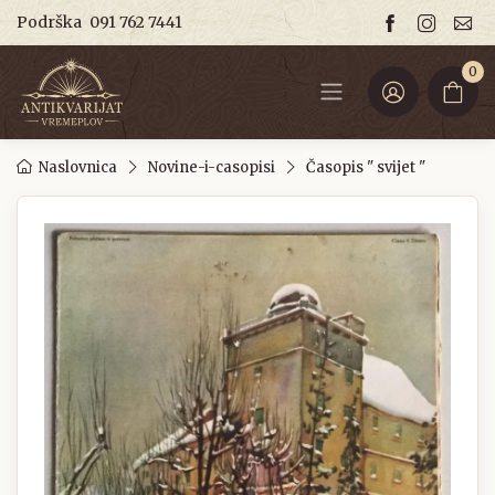
Podrška
091 762 7441
0
Naslovnica
Novine-i-casopisi
Časopis " svijet "