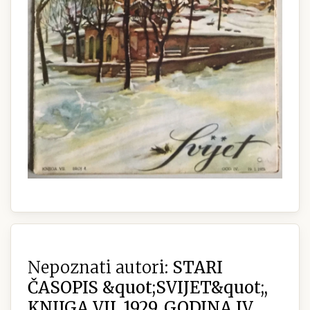
Nepoznati autori:
STARI
ČASOPIS &quot;SVIJET&quot;,
KNJIGA VII. 1929, GODINA IV.