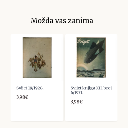
Možda vas zanima
Svijet 19/1928.
Svijet knjiga XII. broj
S
6/1931.
1
3,98€
3,98€
3