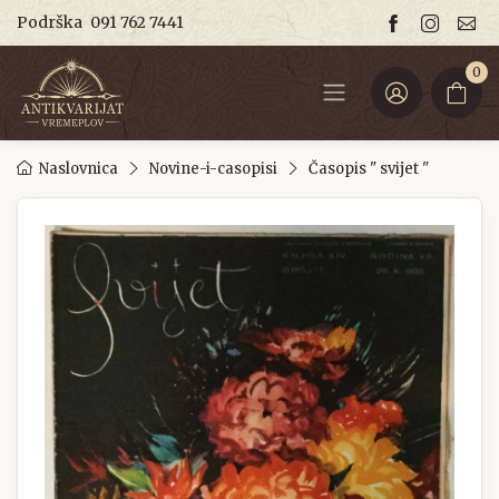
Podrška
091 762 7441
0
Naslovnica
Novine-i-casopisi
Časopis " svijet "