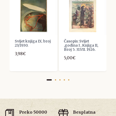
Svijet knjiga IX. broj
Časopis: Svijet
S
23/1930.
,godina I , Knjiga II,
1
Broj 5. 31.VII. 1926.
3,98€
3
5,00€
Preko 50000
Besplatna