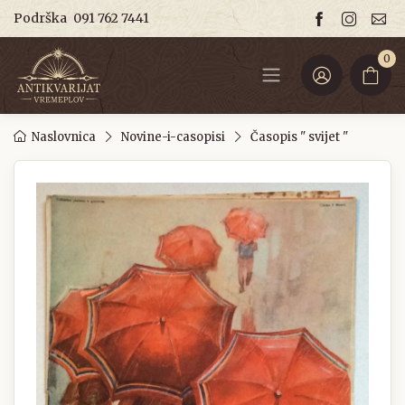
Podrška
091 762 7441
0
Naslovnica
Novine-i-casopisi
Časopis " svijet "