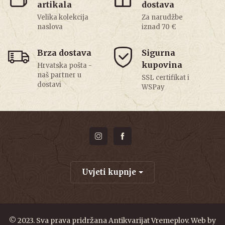
artikala
dostava
Velika kolekcija
Za narudžbe
naslova
iznad 70 €
Brza dostava
Sigurna
kupovina
Hrvatska pošta -
naš partner u
SSL certifikat i
dostavi
WSPay
Uvjeti kupnje
© 2023. Sva prava pridržana Antikvarijat Vremeplov. Web by