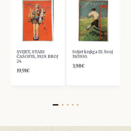
SVIJET, STARI
Svijet knjiga IX. broj
S
ČASOPIS, 1929. BROJ
19/1930.
Č
24
1
3,98€
6
19,91€
3