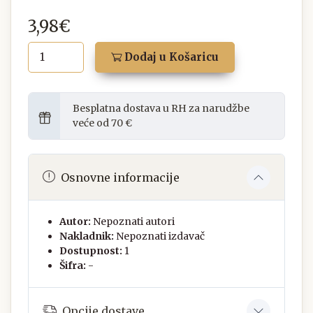
3,98€
Dodaj u Košaricu
Besplatna dostava u RH za narudžbe
veće od 70 €
Osnovne informacije
Autor:
Nepoznati autori
Nakladnik:
Nepoznati izdavač
Dostupnost:
1
Šifra:
-
Opcije dostave