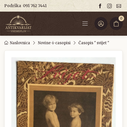
Podrška
091 762 7441
0
Naslovnica
Novine-i-casopisi
Časopis " svijet "