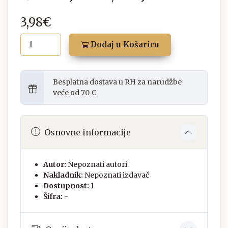
3,98€
Dodaj u Košaricu
Besplatna dostava u RH za narudžbe
veće od 70 €
Osnovne informacije
Autor:
Nepoznati autori
Nakladnik:
Nepoznati izdavač
Dostupnost:
1
Šifra:
-