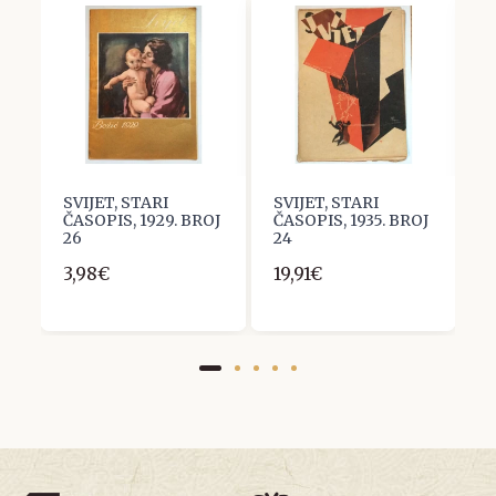
j
SVIJET, STARI
SVIJET, STARI
S
ČASOPIS, 1929. BROJ
ČASOPIS, 1935. BROJ
1
26
24
3
3,98€
19,91€