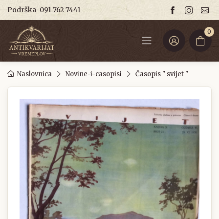
Podrška
091 762 7441
0
Naslovnica
Novine-i-casopisi
Časopis " svijet "