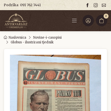
Podrška
091 762 7441
0
Naslovnica
Novine-i-casopisi
Globus - ilustrirani tjednik