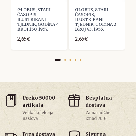
GLOBUS, STARI
GLOBUS, STARI
G
ČASOPIS,
ČASOPIS,
Č
ILUSTRIRANI
ILUSTRIRANI
I
4
TJEDNIK, GODiNA 4
TJEDNIK, GODiNA 2
T
BROJ 150, 1957.
BROJ 93, 1955.
B
2,65€
2,65€
2
Preko 50000
Besplatna
artikala
dostava
Velika kolekcija
Za narudžbe
naslova
iznad 70 €
Brza dostava
Sigurna