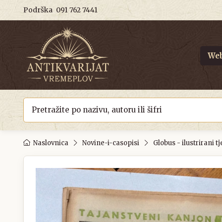
Podrška
091 762 7441
Web
Naslovnica
Novine-i-casopisi
Globus - ilustrirani t