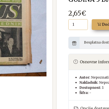
2,65€
Dod
Besplatna dost
Osnovne infor
Autor:
Nepoznati 
Nakladnik:
Nepoz
Dostupnost:
1
Šifra:
-
Opcije dostave