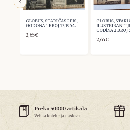
IS,
GLOBUS, STARI ČASOPIS,
GLOBUS, STARI 
,
GODONA 1 BROJ 17, 1954.
ILUSTRIRANI TJ
4.
GODiNA 2 BROJ 5
2,65€
2,65€
Preko 50000 artikala
Velika kolekcija naslova