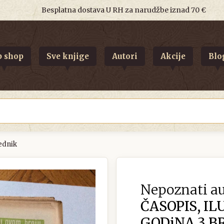
Besplatna dostava U RH za narudžbe iznad 70 €
 shop
Sve knjige
Autori
Akcije
Blo
jednik
Nepoznati au
ČASOPIS, IL
GODiNA 3 BRO