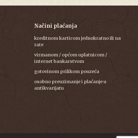
Načini plaćanja
kreditnom karticom jednokratno ili na
rate
virmanom / općom uplatnicom /
internet bankarstvom
gotovinom prilikom pouzeća
osobno preuzimanje i plaćanje u
antikvarijatu