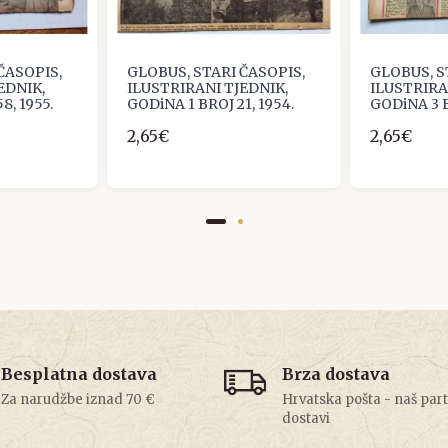
ČASOPIS,
GLOBUS, STARI ČASOPIS,
GLOBUS, S
EDNIK,
ILUSTRIRANI TJEDNIK,
ILUSTRIRA
8, 1955.
GODiNA 1 BROJ 21, 1954.
GODiNA 3 B
2,65€
2,65€
Besplatna dostava
Brza dostava
Za narudžbe iznad 70 €
Hrvatska pošta - naš par
dostavi