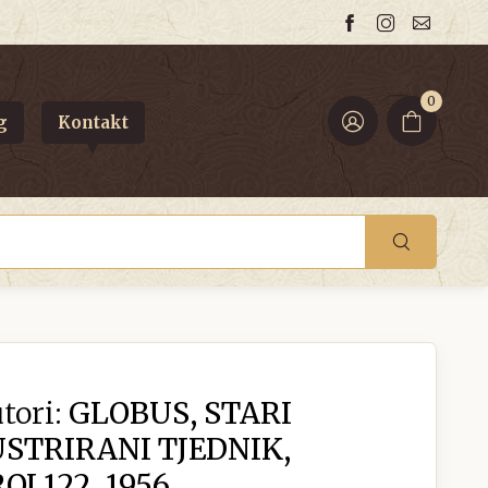
0
g
Kontakt
tori:
GLOBUS, STARI
USTRIRANI TJEDNIK,
J 122, 1956.