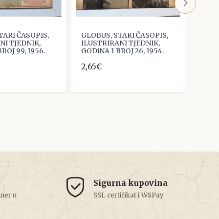
TARI ČASOPIS,
GLOBUS, STARI ČASOPIS,
GLOB
NI TJEDNIK,
ILUSTRIRANI TJEDNIK,
ILUS
ROJ 99, 1956.
GODiNA 1 BROJ 26, 1954.
GODiN
2,65€
2,65
Sigurna kupovina
tner u
SSL certifikat i WSPay