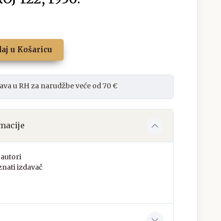
aj u Košaricu
ava u RH za narudžbe veće od 70 €
macije
autori
nati izdavač