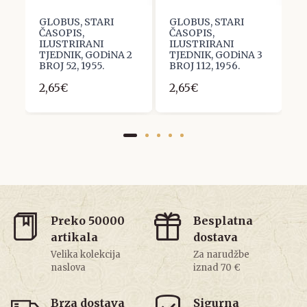
GLOBUS, STARI
GLOBUS, STARI
G
ČASOPIS,
ČASOPIS,
Č
ILUSTRIRANI
ILUSTRIRANI
I
3
TJEDNIK, GODiNA 2
TJEDNIK, GODiNA 3
T
BROJ 52, 1955.
BROJ 112, 1956.
B
2,65€
2,65€
2
Preko 50000
Besplatna
artikala
dostava
Velika kolekcija
Za narudžbe
naslova
iznad 70 €
Brza dostava
Sigurna