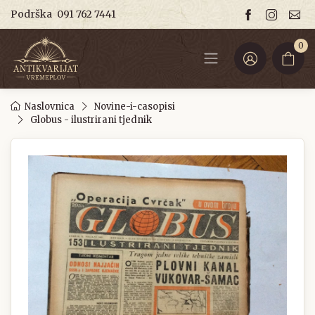
Podrška
091 762 7441
0
Naslovnica
Novine-i-casopisi
Globus - ilustrirani tjednik