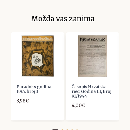
Možda vas zanima
.
Paradoks godina
Časopis Hrvatska
C
1967. broj 3
rieč: Godina III, Broj
8
91/1944
3,98€
7
4,00€