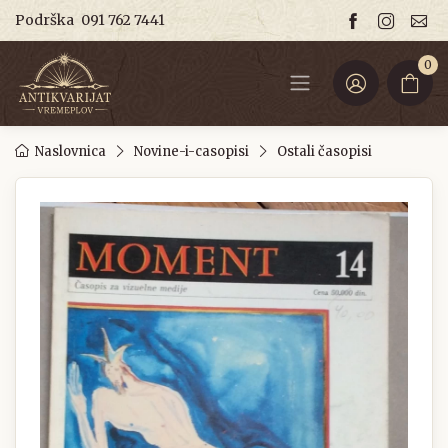
Podrška
091 762 7441
0
Naslovnica
Novine-i-casopisi
Ostali časopisi