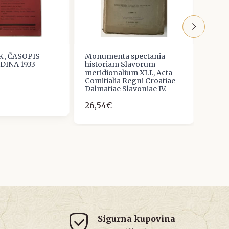
K , ČASOPIS
Monumenta spectania
Kroja
ODINA 1933
historiam Slavorum
8,00
meridionalium XLI., Acta
Comitialia Regni Croatiae
Dalmatiae Slavoniae IV.
26,54€
Sigurna kupovina