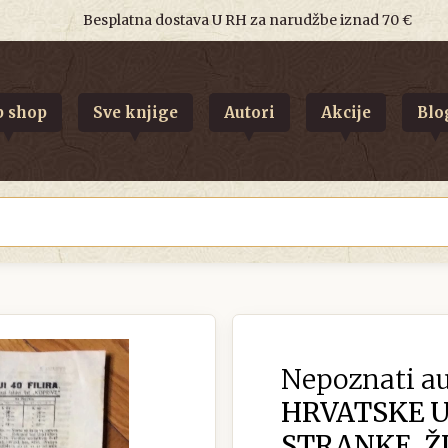
Besplatna dostava U RH za narudžbe iznad 70 €
 shop
Sve knjige
Autori
Akcije
Blo
Nepoznati au
HRVATSKE 
STRANKE, Ž