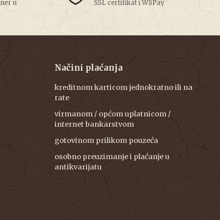
tner u
SSL certifikat i WSPay
Načini plaćanja
kreditnom karticom jednokratno ili na
rate
virmanom / općom uplatnicom /
internet bankarstvom
gotovinom prilikom pouzeća
osobno preuzimanje i plaćanje u
antikvarijatu