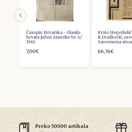
OPIS
Časopis: Hrvatska - Glasilo
Krsto Hegedušić 
ZA
hrvata Južne Amerike br. 4/
B.Drašković, ure
A,
1961.
Savremena stva
7,00€
66,36€
Preko 50000 artikala