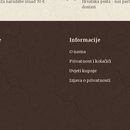
Za narudžbe iznad 70 €
Hrvatska pošta - naš par
dostavi
e
Informacije
O nama
Privatnost i kolačići
Uvjeti kupnje
Izjava o privatnosti