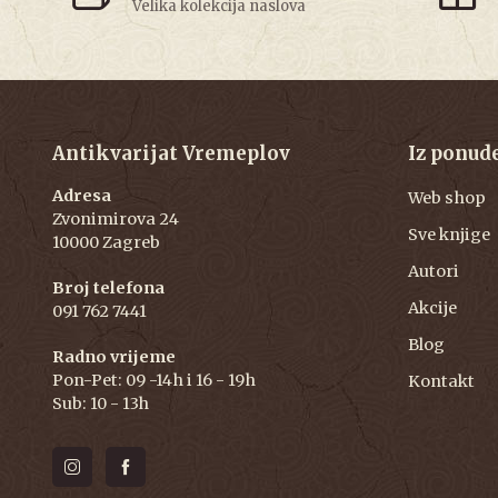
Velika kolekcija naslova
Antikvarijat Vremeplov
Iz ponud
Adresa
Web shop
Zvonimirova 24
Sve knjige
10000 Zagreb
Autori
Broj telefona
Akcije
091 762 7441
Blog
Radno vrijeme
Pon-Pet: 09 -14h i 16 - 19h
Kontakt
Sub: 10 - 13h