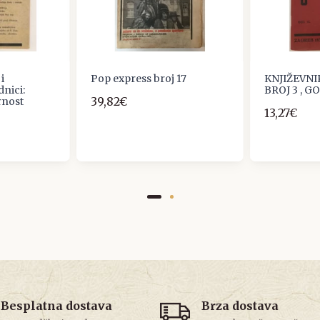
i
Pop express broj 17
KNJIŽEVNI
dnici:
BROJ 3 , G
39,82€
rnost
13,27€
Besplatna dostava
Brza dostava