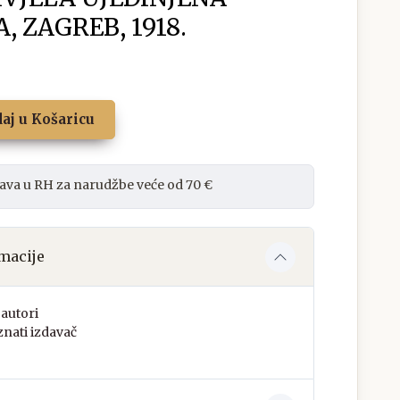
, ZAGREB, 1918.
aj u Košaricu
ava u RH za narudžbe veće od 70 €
macije
autori
nati izdavač