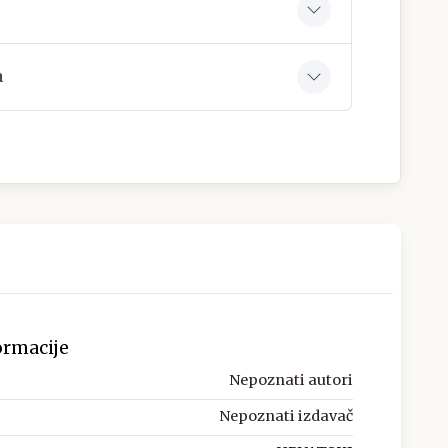
a
ormacije
Nepoznati autori
Nepoznati izdavač