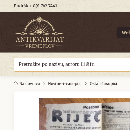
Podrška
091 762 7441
Web
Naslovnica
Novine-i-casopisi
Ostali časopisi