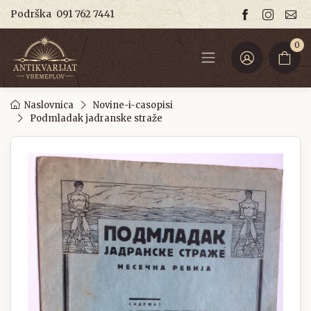
Podrška
091 762 7441
0
Naslovnica
Novine-i-casopisi
Podmladak jadranske straže