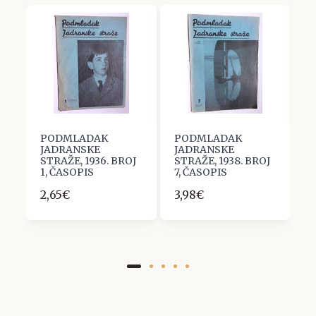
PODMLADAK
PODMLADAK
P
JADRANSKE
JADRANSKE
J
J
STRAŽE, 1936. BROJ
STRAŽE, 1938. BROJ
S
1, ČASOPIS
7, ČASOPIS
4
2,65€
3,98€
3