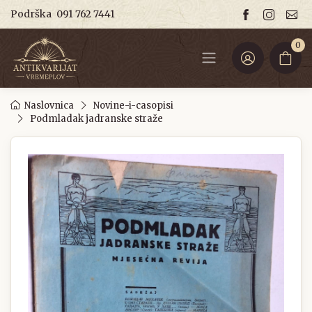
Podrška
091 762 7441
0
Naslovnica
Novine-i-casopisi
Podmladak jadranske straže