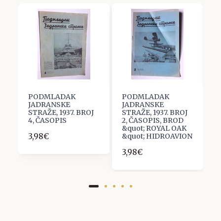
PODMLADAK
PODMLADAK
P
JADRANSKE
JADRANSKE
J
J
STRAŽE, 1937. BROJ
STRAŽE, 1937. BROJ
S
4, ČASOPIS
2, ČASOPIS, BROD
3
&quot; ROYAL OAK
3,98€
3
&quot; HIDROAVION
3,98€