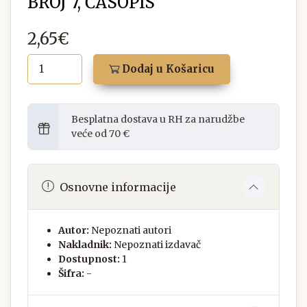
BROJ 7, ČASOPIS
2,65€
Dodaj u Košaricu
Besplatna dostava u RH za narudžbe
veće od 70 €
Osnovne informacije
Autor:
Nepoznati autori
Nakladnik:
Nepoznati izdavač
Dostupnost:
1
Šifra:
-