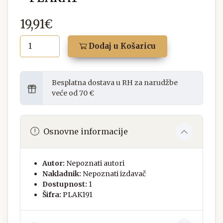
19,91€
Dodaj u Košaricu
Besplatna dostava u RH za narudžbe
veće od 70 €
Osnovne informacije
Autor:
Nepoznati autori
Nakladnik:
Nepoznati izdavač
Dostupnost:
1
Šifra:
PLAK191