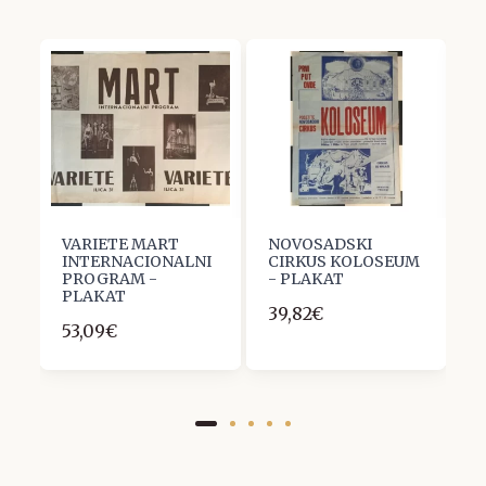
-
VARIETE MART
NOVOSADSKI
G
INTERNACIONALNI
CIRKUS KOLOSEUM
A
PROGRAM -
- PLAKAT
P
PLAKAT
-
39,82€
53,09€
3