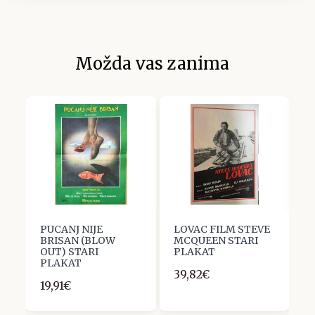
Možda vas zanima
PUCANJ NIJE
LOVAC FILM STEVE
F
s
BRISAN (BLOW
MCQUEEN STARI
Ž
OUT) STARI
PLAKAT
2
PLAKAT
39,82€
19,91€