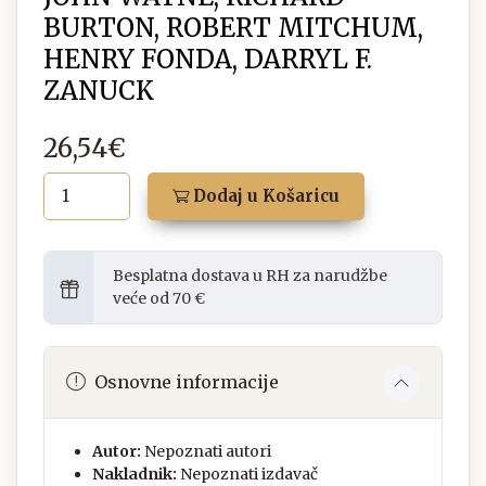
BURTON, ROBERT MITCHUM,
HENRY FONDA, DARRYL F.
ZANUCK
26,54€
Dodaj u Košaricu
Besplatna dostava u RH za narudžbe
veće od 70 €
Osnovne informacije
Autor:
Nepoznati autori
Nakladnik:
Nepoznati izdavač