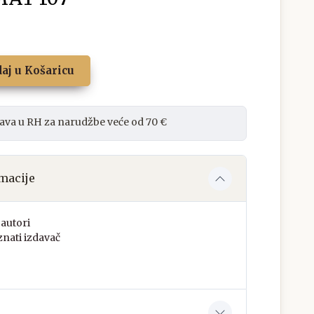
aj u Košaricu
ava u RH za narudžbe veće od 70 €
macije
autori
nati izdavač