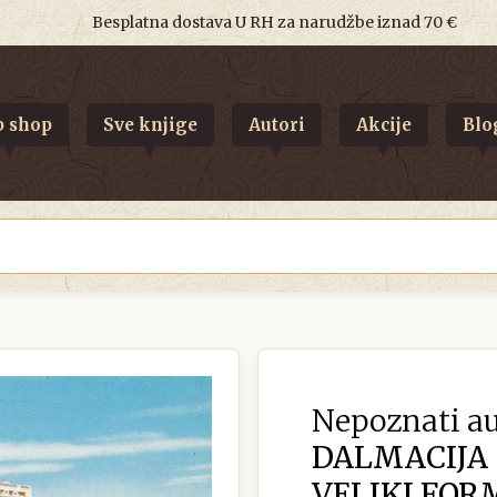
Besplatna dostava U RH za narudžbe iznad 70 €
 shop
Sve knjige
Autori
Akcije
Blo
Nepoznati au
DALMACIJA
VELIKI FOR