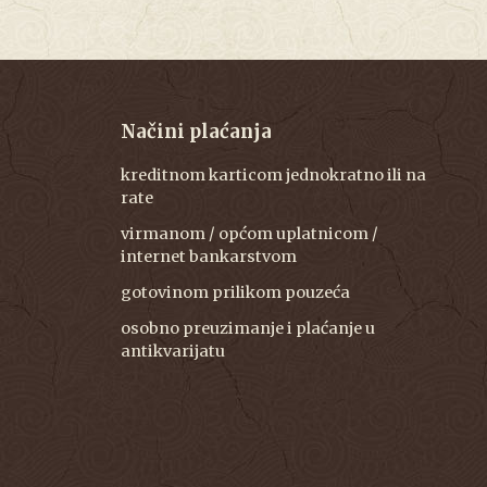
Načini plaćanja
kreditnom karticom jednokratno ili na
rate
virmanom / općom uplatnicom /
internet bankarstvom
gotovinom prilikom pouzeća
osobno preuzimanje i plaćanje u
antikvarijatu