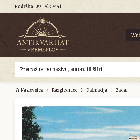
Podrška
091 762 7441
Web
Naslovnica
Razglednice
Dalmacija
Zadar