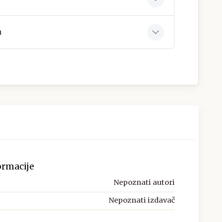
a
ormacije
Nepoznati autori
Nepoznati izdavač