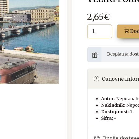
2,65€
Dod
Besplatna dost
Osnovne infor
Autor:
Nepoznati 
Nakladnik:
Nepoz
Dostupnost:
1
Šifra:
-
Opcije dostave