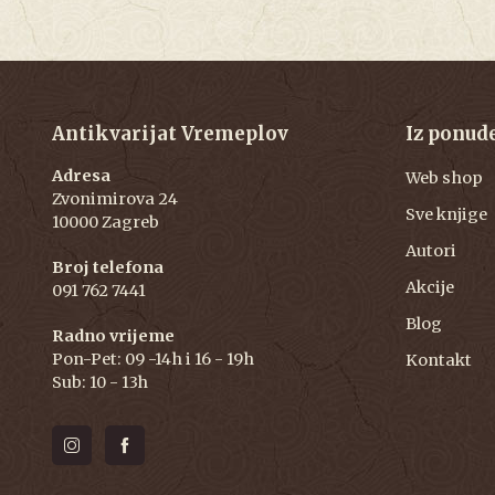
Antikvarijat Vremeplov
Iz ponud
Adresa
Web shop
Zvonimirova 24
Sve knjige
10000 Zagreb
Autori
Broj telefona
Akcije
091 762 7441
Blog
Radno vrijeme
Pon-Pet: 09 -14h i 16 - 19h
Kontakt
Sub: 10 - 13h