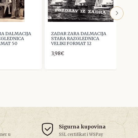
RA DALMACIJA
ZADAR ZARA DALMACIJA
ZADA
ZGLEDNICA
STARA RAZGLEDNICA
STAR
RMAT 50
VELIKI FORMAT 12
VELI
3,98€
1,33€
Sigurna kupovina
tner u
SSL certifikat i WSPay