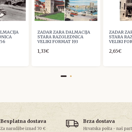
ALMACIJA
ZADAR ZARA DALMACIJA
ZADAR ZA
DNICA
STARA RAZGLEDNICA
STARA RA
 56
VELIKI FORMAT 193
VELIKI FO
1,33€
2,65€
Besplatna dostava
Brza dostava
Za narudžbe iznad 70 €
Hrvatska pošta - naš par