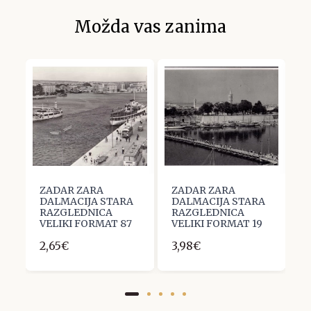
Možda vas zanima
ZADAR ZARA
ZADAR ZARA
Z
A
DALMACIJA STARA
DALMACIJA STARA
D
RAZGLEDNICA
RAZGLEDNICA
R
4
VELIKI FORMAT 87
VELIKI FORMAT 19
V
2,65€
3,98€
2