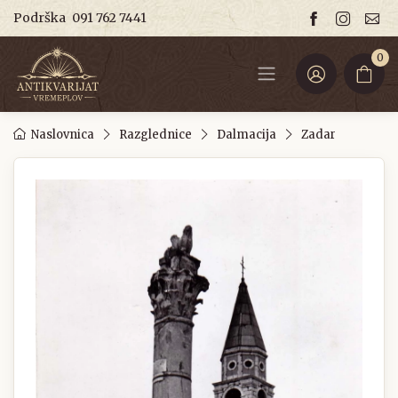
Podrška
091 762 7441
0
Naslovnica
Razglednice
Dalmacija
Zadar