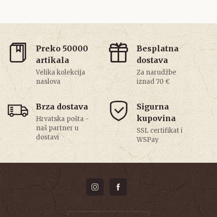
Preko 50000
Besplatna
artikala
dostava
Velika kolekcija
Za narudžbe
naslova
iznad 70 €
Brza dostava
Sigurna
kupovina
Hrvatska pošta -
naš partner u
SSL certifikat i
dostavi
WSPay