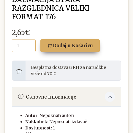
RAZGLEDNICA VELIKI
FORMAT 176
2,65€
Dodaj u Košaricu
Besplatna dostava u RH za narudžbe
veće od 70 €
Osnovne informacije
Autor:
Nepoznati autori
Nakladnik:
Nepoznati izdavač
Dostupnost:
1