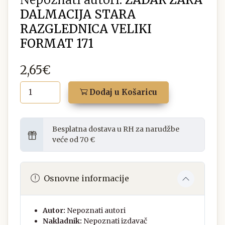
DALMACIJA STARA
RAZGLEDNICA VELIKI
FORMAT 171
2,65€
Dodaj u Košaricu
Besplatna dostava u RH za narudžbe
veće od 70 €
Osnovne informacije
Autor:
Nepoznati autori
Nakladnik:
Nepoznati izdavač