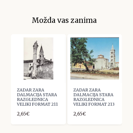
Možda vas zanima
ZADAR ZARA
ZADAR ZARA
Z
A
DALMACIJA STARA
DALMACIJA STARA
D
RAZGLEDNICA
RAZGLEDNICA
R
09
VELIKI FORMAT 211
VELIKI FORMAT 213
V
2,65€
2,65€
2