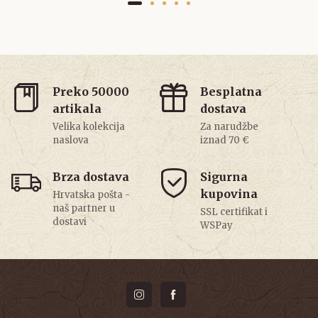
Preko 50000
Besplatna
artikala
dostava
Velika kolekcija
Za narudžbe
naslova
iznad 70 €
Brza dostava
Sigurna
kupovina
Hrvatska pošta -
naš partner u
SSL certifikat i
dostavi
WSPay