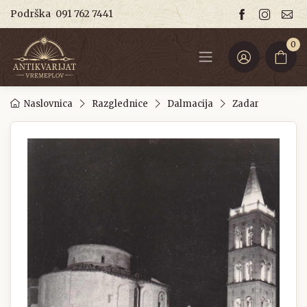
Podrška
091 762 7441
0
Naslovnica
Razglednice
Dalmacija
Zadar