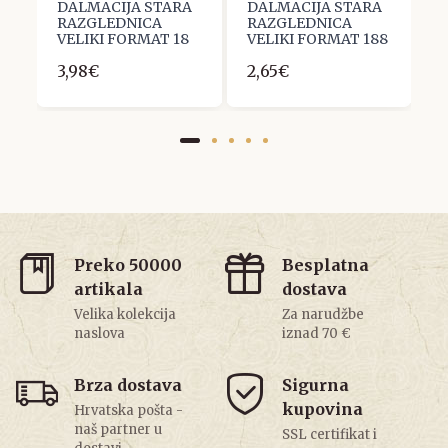
A
DALMACIJA STARA
DALMACIJA STARA
D
RAZGLEDNICA
RAZGLEDNICA
R
VELIKI FORMAT 18
VELIKI FORMAT 188
V
3,98€
2,65€
2
Preko 50000
Besplatna
artikala
dostava
Velika kolekcija
Za narudžbe
naslova
iznad 70 €
Brza dostava
Sigurna
kupovina
Hrvatska pošta -
naš partner u
SSL certifikat i