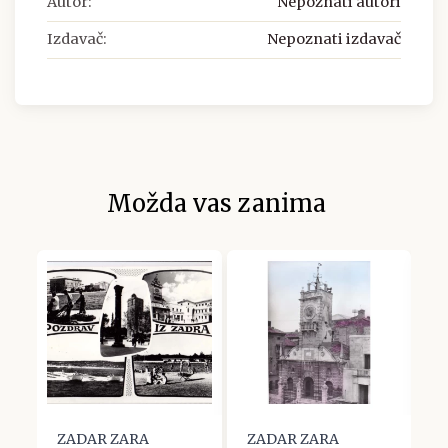
Autor:
Nepoznati autori
Izdavač:
Nepoznati izdavač
Možda vas zanima
ZADAR ZARA
ZADAR ZARA
Z