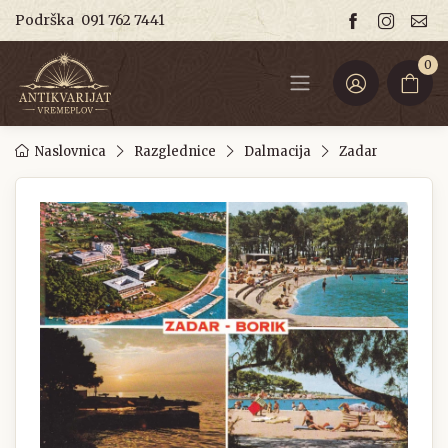
Podrška
091 762 7441
0
Naslovnica
Razglednice
Dalmacija
Zadar