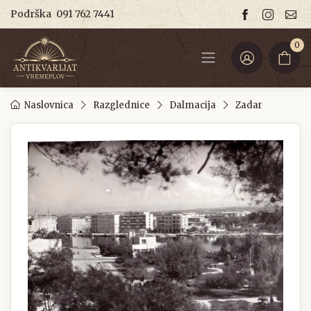
Podrška
091 762 7441
0
Naslovnica
Razglednice
Dalmacija
Zadar