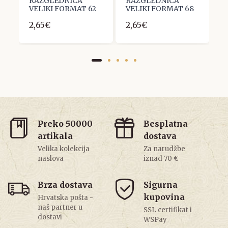
RAZGLEDNICA
RAZGLEDNICA
R
4
VELIKI FORMAT 62
VELIKI FORMAT 68
V
2,65€
2,65€
2
Preko 50000
Besplatna
artikala
dostava
Velika kolekcija
Za narudžbe
naslova
iznad 70 €
Brza dostava
Sigurna
kupovina
Hrvatska pošta -
naš partner u
SSL certifikat i
dostavi
WSPay