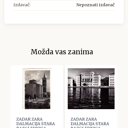
Izdavač:
Nepoznati izdavač
Možda vas zanima
ZADAR ZARA
ZADAR ZARA
Z
A
DALMACIJA STARA
DALMACIJA STARA
D