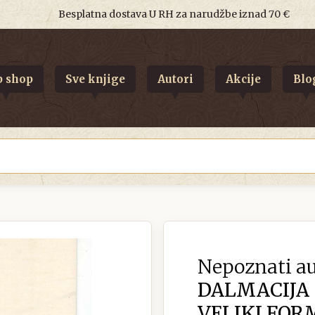
Besplatna dostava U RH za narudžbe iznad 70 €
 shop
Sve knjige
Autori
Akcije
Blo
Nepoznati au
DALMACIJA
VELIKI FOR