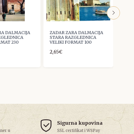
RA DALMACIJA
ZADAR ZARA DALMACIJA
ZADA
ZGLEDNICA
STARA RAZGLEDNICA
STAR
RMAT 230
VELIKI FORMAT 100
VELI
2,65€
2,65
Sigurna kupovina
tner u
SSL certifikat i WSPay