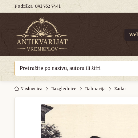
Podrška
091 762 7441
Web
Naslovnica
Razglednice
Dalmacija
Zadar