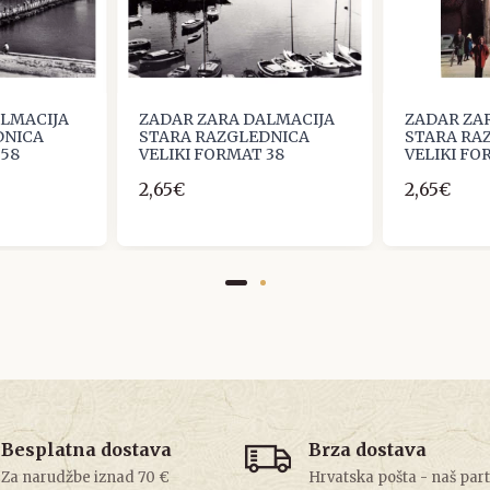
ALMACIJA
ZADAR ZARA DALMACIJA
ZADAR ZA
DNICA
STARA RAZGLEDNICA
STARA RA
 58
VELIKI FORMAT 38
VELIKI FO
2,65€
2,65€
Besplatna dostava
Brza dostava
Za narudžbe iznad 70 €
Hrvatska pošta - naš par