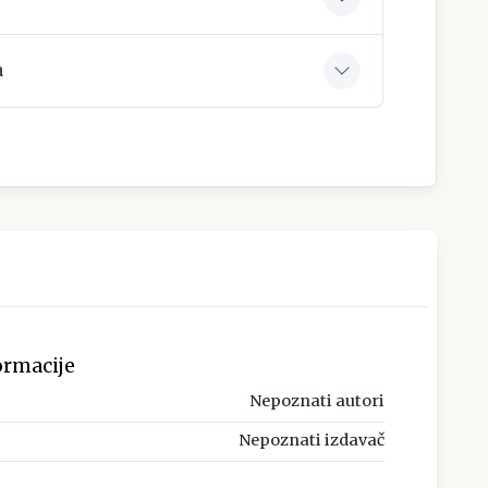
a
ormacije
Nepoznati autori
Nepoznati izdavač