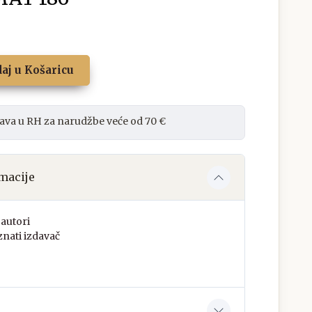
aj u Košaricu
ava u RH za narudžbe veće od 70 €
macije
autori
nati izdavač