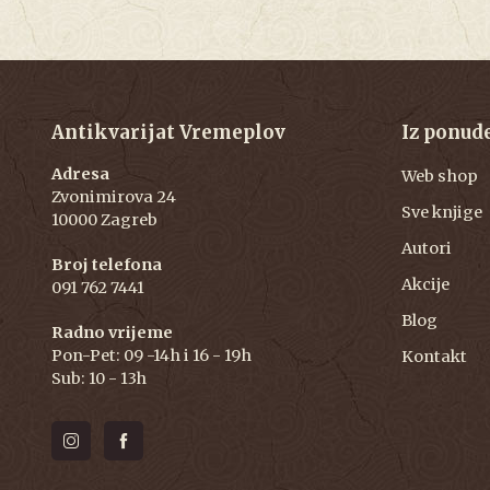
Antikvarijat Vremeplov
Iz ponud
Adresa
Web shop
Zvonimirova 24
Sve knjige
10000 Zagreb
Autori
Broj telefona
Akcije
091 762 7441
Blog
Radno vrijeme
Pon-Pet: 09 -14h i 16 - 19h
Kontakt
Sub: 10 - 13h