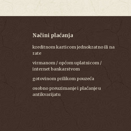
Načini plaćanja
kreditnom karticom jednokratno ili na
rate
virmanom / općom uplatnicom /
internet bankarstvom
gotovinom prilikom pouzeća
osobno preuzimanje i plaćanje u
antikvarijatu