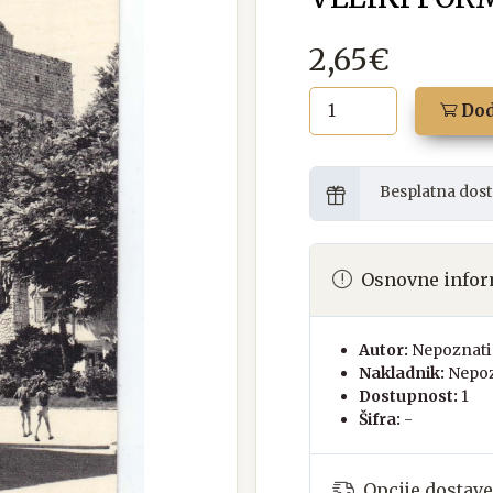
2,65€
Dod
Besplatna dost
Osnovne infor
Autor:
Nepoznati 
Nakladnik:
Nepoz
Dostupnost:
1
Šifra:
-
Opcije dostave