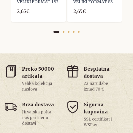
VELIKI FORMAT 182
VELIKI FORMAT 83
V
2,65€
2,65€
1
Preko 50000
Besplatna
artikala
dostava
Velika kolekcija
Za narudžbe
naslova
iznad 70 €
Brza dostava
Sigurna
kupovina
Hrvatska pošta -
naš partner u
SSL certifikat i
dostavi
WSPay