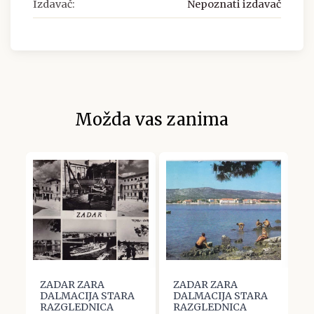
Izdavač:
Nepoznati izdavač
Možda vas zanima
ZADAR ZARA
ZADAR ZARA
Z
A
DALMACIJA STARA
DALMACIJA STARA
D
RAZGLEDNICA
RAZGLEDNICA
R