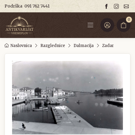
Podrška
091 762 7441
0
Naslovnica
Razglednice
Dalmacija
Zadar