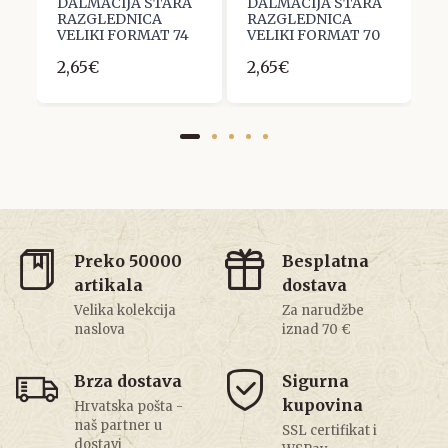
A
DALMACIJA STARA
DALMACIJA STARA
D
RAZGLEDNICA
RAZGLEDNICA
R
VELIKI FORMAT 74
VELIKI FORMAT 70
V
2,65€
2,65€
2
Preko 50000
Besplatna
artikala
dostava
Velika kolekcija
Za narudžbe
naslova
iznad 70 €
Brza dostava
Sigurna
kupovina
Hrvatska pošta -
naš partner u
SSL certifikat i
dostavi