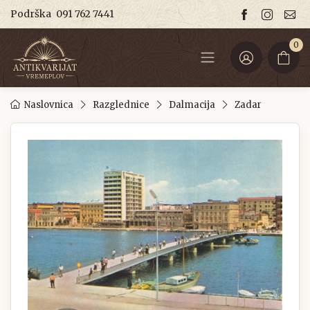
Podrška
091 762 7441
0
Naslovnica
Razglednice
Dalmacija
Zadar