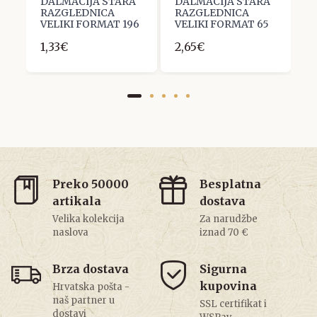
A
DALMACIJA STARA
DALMACIJA STARA
D
RAZGLEDNICA
RAZGLEDNICA
R
8
VELIKI FORMAT 196
VELIKI FORMAT 65
V
1,33€
2,65€
2
Preko 50000
Besplatna
artikala
dostava
Velika kolekcija
Za narudžbe
naslova
iznad 70 €
Brza dostava
Sigurna
kupovina
Hrvatska pošta -
naš partner u
SSL certifikat i
dostavi