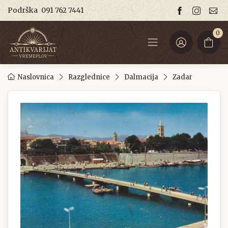
Podrška
091 762 7441
0
Naslovnica
Razglednice
Dalmacija
Zadar