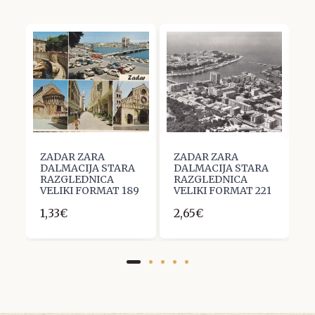
ZADAR ZARA
ZADAR ZARA
Z
A
DALMACIJA STARA
DALMACIJA STARA
D
RAZGLEDNICA
RAZGLEDNICA
R
5
VELIKI FORMAT 189
VELIKI FORMAT 221
V
1,33€
2,65€
2