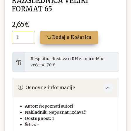
RAZGLEDNICA VELIKI
FORMAT 65
2,65€
Dodaj u Košaricu
Besplatna dostava u RH za narudžbe
veće od 70 €
Osnovne informacije
Autor:
Nepoznati autori
Nakladnik:
Nepoznati izdavač
Dostupnost:
1
Šifra:
-