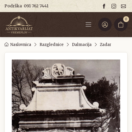
Podrška
091 762 7441
0
Naslovnica
Razglednice
Dalmacija
Zadar