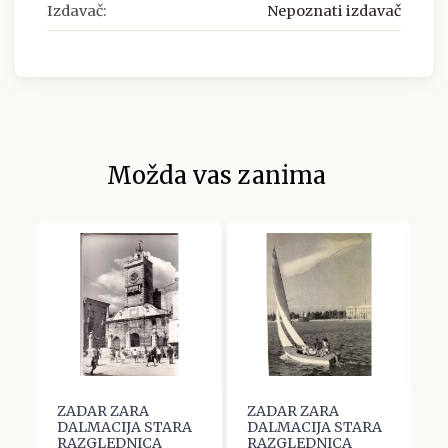
Izdavač:
Nepoznati izdavač
Možda vas zanima
ZADAR ZARA
ZADAR ZARA
Z
A
DALMACIJA STARA
DALMACIJA STARA
D
RAZGLEDNICA
RAZGLEDNICA
R