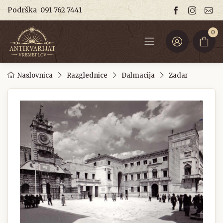
Podrška
091 762 7441
0
Naslovnica
Razglednice
Dalmacija
Zadar