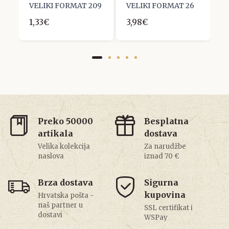
VELIKI FORMAT 209
VELIKI FORMAT 26
V
1,33€
3,98€
2
Preko 50000
Besplatna
artikala
dostava
Velika kolekcija
Za narudžbe
naslova
iznad 70 €
Brza dostava
Sigurna
kupovina
Hrvatska pošta -
naš partner u
SSL certifikat i
dostavi
WSPay