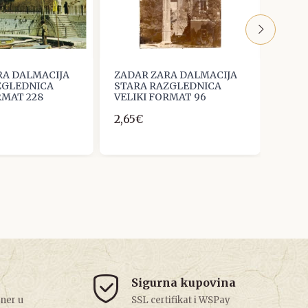
RA DALMACIJA
ZADAR ZARA DALMACIJA
ZADA
ZGLEDNICA
STARA RAZGLEDNICA
STAR
RMAT 228
VELIKI FORMAT 96
VELI
2,65€
2,65
Sigurna kupovina
tner u
SSL certifikat i WSPay