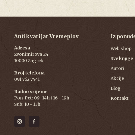
Antikvarijat Vremeplov
Iz ponud
Adresa
Web shop
Zvonimirova 24
Sve knjige
10000 Zagreb
Autori
Broj telefona
Akcije
091 762 7441
Blog
Radno vrijeme
Pon-Pet: 09 -14h i 16 - 19h
Kontakt
Sub: 10 - 13h