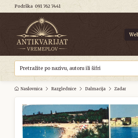
Podrška
091 762 7441
Web
Naslovnica
Razglednice
Dalmacija
Zadar