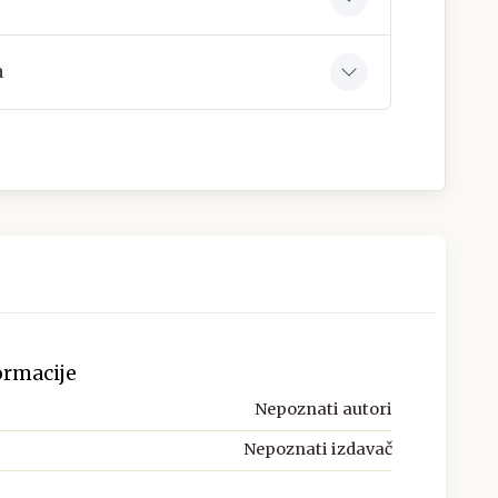
a
ormacije
Nepoznati autori
Nepoznati izdavač