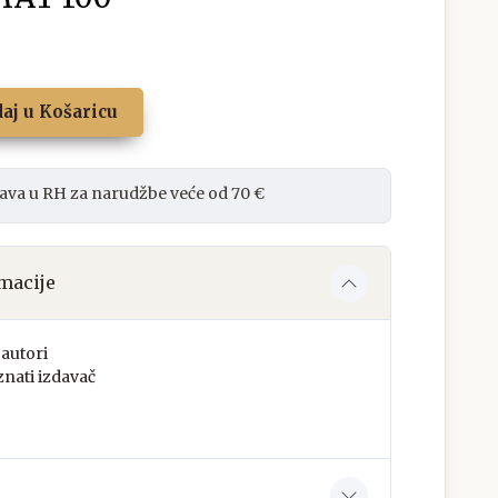
aj u Košaricu
ava u RH za narudžbe veće od 70 €
macije
autori
nati izdavač