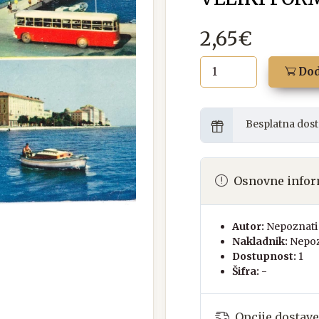
2,65€
Dod
Besplatna dost
Osnovne infor
Autor:
Nepoznati 
Nakladnik:
Nepoz
Dostupnost:
1
Šifra:
-
Opcije dostave