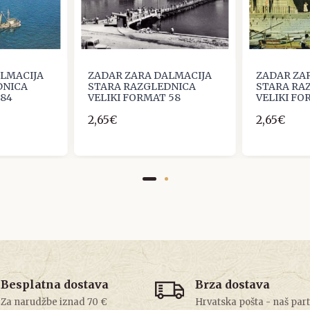
ALMACIJA
ZADAR ZARA DALMACIJA
ZADAR ZA
DNICA
STARA RAZGLEDNICA
STARA RA
 84
VELIKI FORMAT 58
VELIKI FO
2,65€
2,65€
Besplatna dostava
Brza dostava
Za narudžbe iznad 70 €
Hrvatska pošta - naš par