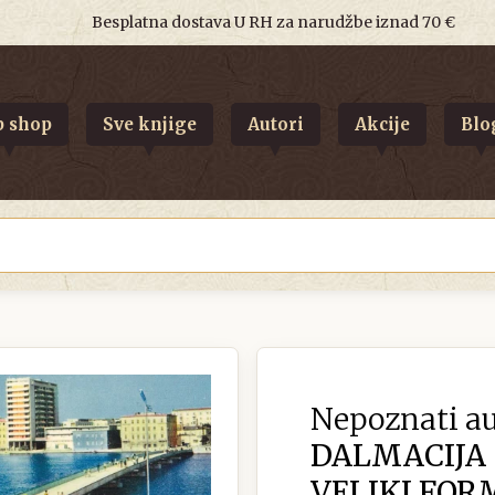
Besplatna dostava U RH za narudžbe iznad 70 €
 shop
Sve knjige
Autori
Akcije
Blo
Nepoznati au
DALMACIJA
VELIKI FOR