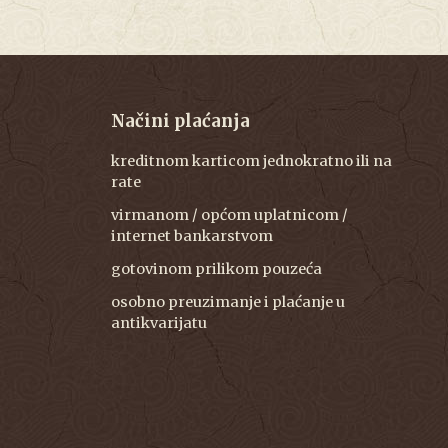
Načini plaćanja
kreditnom karticom jednokratno ili na
rate
virmanom / općom uplatnicom /
internet bankarstvom
gotovinom prilikom pouzeća
osobno preuzimanje i plaćanje u
antikvarijatu