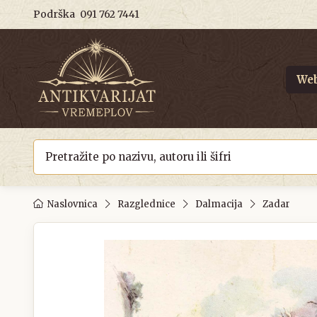
Podrška
091 762 7441
Web
Naslovnica
Razglednice
Dalmacija
Zadar