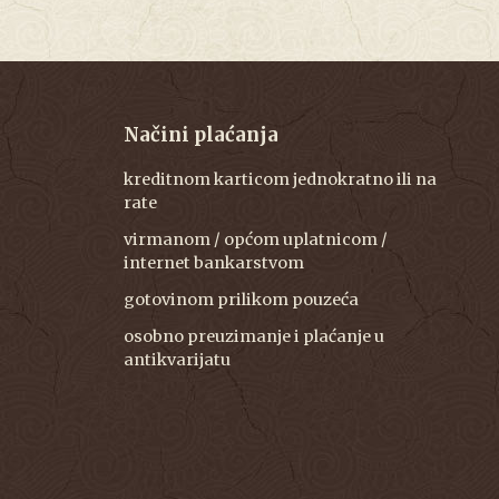
Načini plaćanja
kreditnom karticom jednokratno ili na
rate
virmanom / općom uplatnicom /
internet bankarstvom
gotovinom prilikom pouzeća
osobno preuzimanje i plaćanje u
antikvarijatu