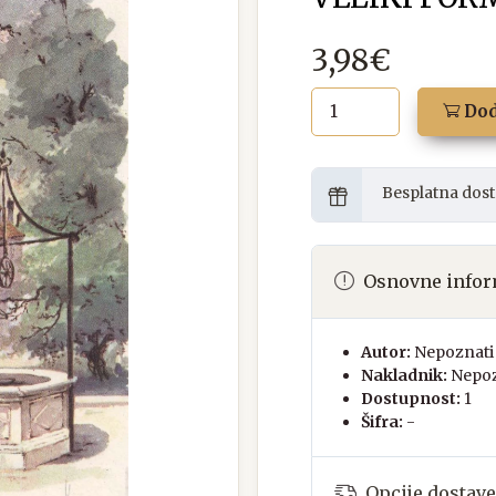
3,98€
Dod
Besplatna dost
Osnovne infor
Autor:
Nepoznati 
Nakladnik:
Nepoz
Dostupnost:
1
Šifra:
-
Opcije dostave