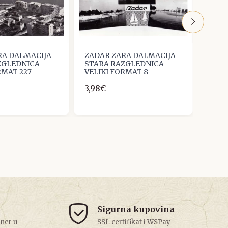
RA DALMACIJA
ZADAR ZARA DALMACIJA
ZADA
ZGLEDNICA
STARA RAZGLEDNICA
STAR
RMAT 227
VELIKI FORMAT 8
VELI
3,98€
1,33€
Sigurna kupovina
tner u
SSL certifikat i WSPay