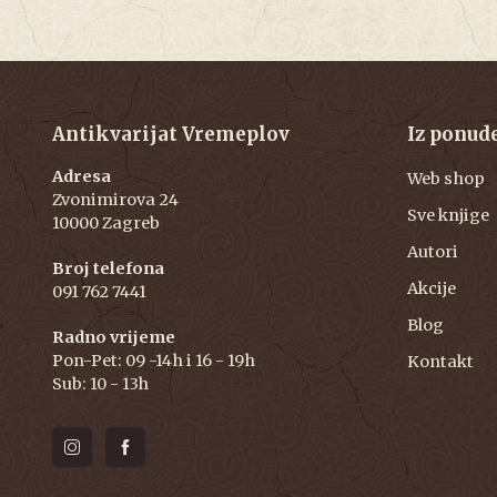
Antikvarijat Vremeplov
Iz ponud
Adresa
Web shop
Zvonimirova 24
Sve knjige
10000 Zagreb
Autori
Broj telefona
Akcije
091 762 7441
Blog
Radno vrijeme
Pon-Pet: 09 -14h i 16 - 19h
Kontakt
Sub: 10 - 13h