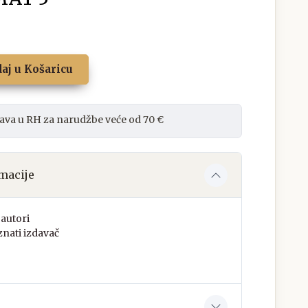
aj u Košaricu
ava u RH za narudžbe veće od 70 €
macije
autori
nati izdavač