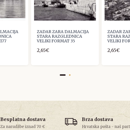
ALMACIJA
ZADAR ZARA DALMACIJA
ZADAR ZA
DNICA
STARA RAZGLEDNICA
STARA RA
177
VELIKI FORMAT 35
VELIKI FO
2,65€
2,65€
Besplatna dostava
Brza dostava
Za narudžbe iznad 70 €
Hrvatska pošta - naš par