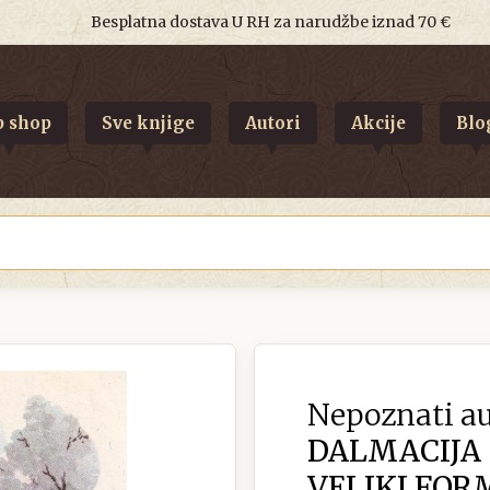
Besplatna dostava U RH za narudžbe iznad 70 €
 shop
Sve knjige
Autori
Akcije
Blo
Nepoznati au
DALMACIJA
VELIKI FOR