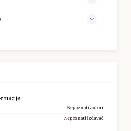
a
ormacije
Nepoznati autori
Nepoznati izdavač