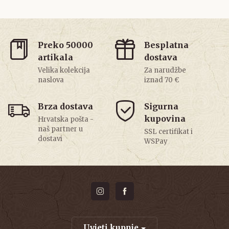
Preko 50000
Besplatna
artikala
dostava
Velika kolekcija
Za narudžbe
naslova
iznad 70 €
Brza dostava
Sigurna
kupovina
Hrvatska pošta -
naš partner u
SSL certifikat i
dostavi
WSPay
Uvjeti kupnje