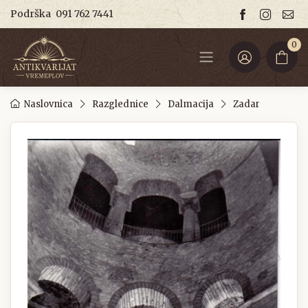
Podrška
091 762 7441
0
Naslovnica
Razglednice
Dalmacija
Zadar