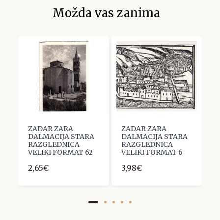
Možda vas zanima
ZADAR ZARA
ZADAR ZARA
Z
A
DALMACIJA STARA
DALMACIJA STARA
D
RAZGLEDNICA
RAZGLEDNICA
R
5
VELIKI FORMAT 62
VELIKI FORMAT 6
V
2,65€
3,98€
1