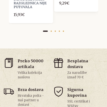
9,29€
1
RAZGLEDNICA NIJE
PUTOVALA
15,93€
Preko 50000
Besplatna
artikala
dostava
Velika kolekcija
Za narudžbe
naslova
iznad 70 €
Brza dostava
Sigurna
kupovina
Hrvatska pošta -
naš partner u
SSL certifikat i
dostavi
WSPay