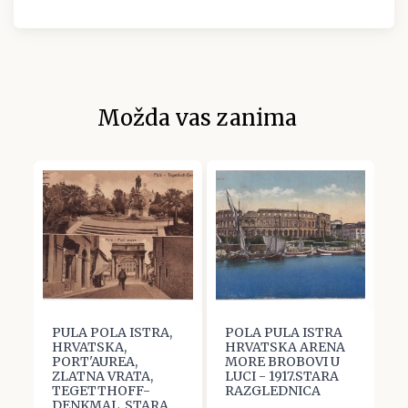
Možda vas zanima
PULA POLA ISTRA,
POLA PULA ISTRA
P
HRVATSKA,
HRVATSKA ARENA
O
A
PORT'AUREA,
MORE BROBOVI U
D
ZLATNA VRATA,
LUCI - 1917.STARA
1
TEGETTHOFF-
RAZGLEDNICA
R
DENKMAL, STARA