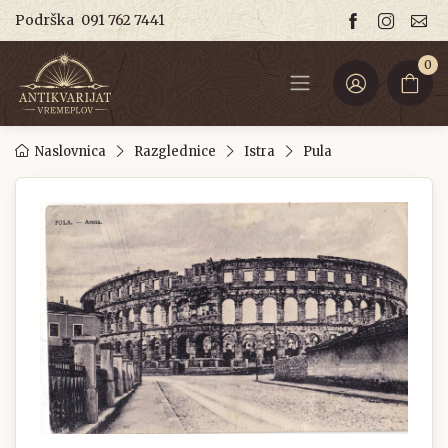
Podrška
091 762 7441
0
Naslovnica
Razglednice
Istra
Pula