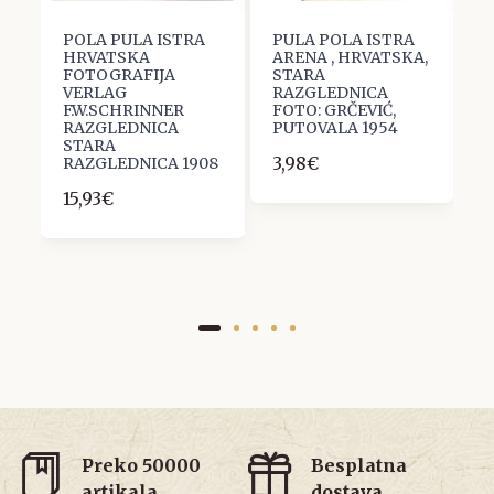
POLA PULA ISTRA
PULA POLA ISTRA
P
HRVATSKA
ARENA , HRVATSKA,
H
FOTOGRAFIJA
STARA
A
VERLAG
RAZGLEDNICA
A
F.W.SCHRINNER
FOTO: GRČEVIĆ,
S
 ,
RAZGLEDNICA
PUTOVALA 1954
R
STARA
3,98€
1
RAZGLEDNICA 1908
15,93€
Preko 50000
Besplatna
artikala
dostava