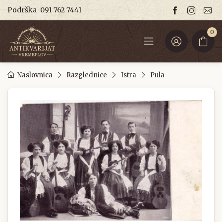
Podrška
091 762 7441
0
Naslovnica
Razglednice
Istra
Pula