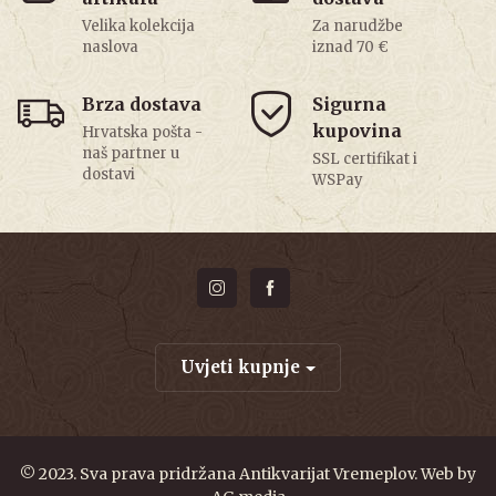
Velika kolekcija
Za narudžbe
naslova
iznad 70 €
Brza dostava
Sigurna
kupovina
Hrvatska pošta -
naš partner u
SSL certifikat i
dostavi
WSPay
Uvjeti kupnje
© 2023. Sva prava pridržana Antikvarijat Vremeplov. Web by