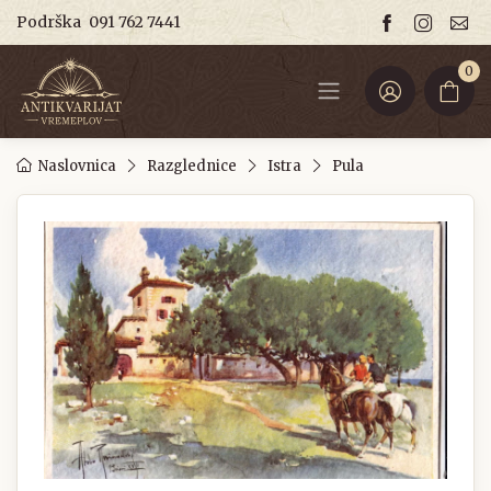
Podrška
091 762 7441
0
Naslovnica
Razglednice
Istra
Pula