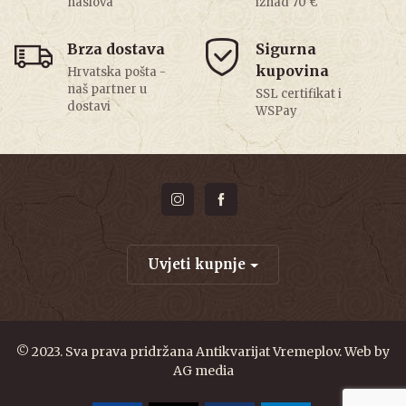
naslova
iznad 70 €
Brza dostava
Sigurna
kupovina
Hrvatska pošta -
naš partner u
SSL certifikat i
dostavi
WSPay
Uvjeti kupnje
© 2023. Sva prava pridržana Antikvarijat Vremeplov. Web by
AG media