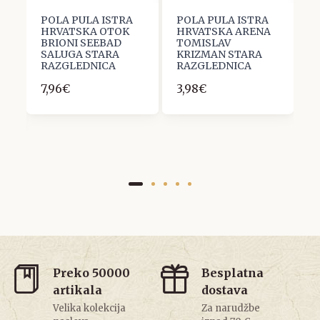
POLA PULA ISTRA
POLA PULA ISTRA
P
HRVATSKA OTOK
HRVATSKA ARENA
G
,
BRIONI SEEBAD
TOMISLAV
H
SALUGA STARA
KRIZMAN STARA
R
RAZGLEDNICA
RAZGLEDNICA
P
7,96€
3,98€
1
Preko 50000
Besplatna
artikala
dostava
Velika kolekcija
Za narudžbe