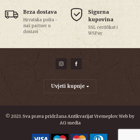
Brza dostava
Sigurna
kupovina
Hrvatska pošta -
naš partner u
SSL certifikat i
dostavi
WSPay
Uvjeti kupnje
© 2023. Sva prava pridržana Antikvarijat Vremeplov. Web by
AG media