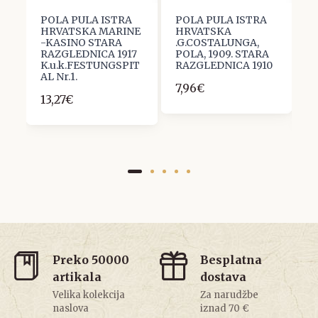
POLA PULA ISTRA
POLA PULA ISTRA
P
L
HRVATSKA MARINE
HRVATSKA
H
-KASINO STARA
.G.COSTALUNGA,
V
RAZGLEDNICA 1917
POLA, 1909. STARA
F
K.u.k.FESTUNGSPIT
RAZGLEDNICA 1910
S
5
AL Nr.1.
R
7,96€
13,27€
1
Preko 50000
Besplatna
artikala
dostava
Velika kolekcija
Za narudžbe
naslova
iznad 70 €