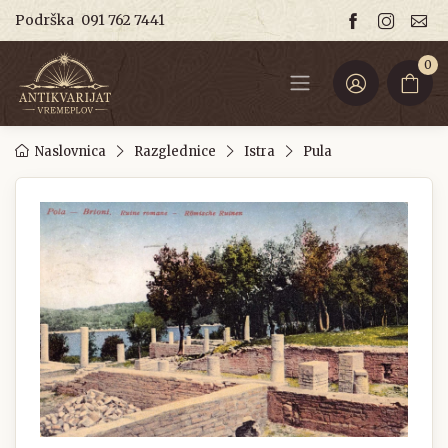
Podrška
091 762 7441
0
Naslovnica
Razglednice
Istra
Pula