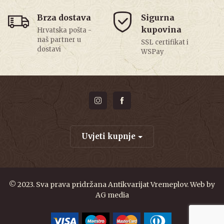
Brza dostava
Sigurna
kupovina
Hrvatska pošta -
naš partner u
SSL certifikat i
dostavi
WSPay
Uvjeti kupnje
© 2023. Sva prava pridržana Antikvarijat Vremeplov. Web by
AG media