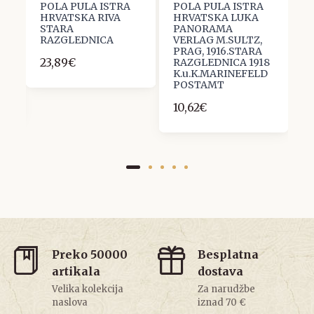
A
POLA PULA ISTRA
POLA PULA ISTRA
P
HRVATSKA RIVA
HRVATSKA LUKA
H
STARA
PANORAMA
S
VE
RAZGLEDNICA
VERLAG M.SULTZ,
E
PRAG, 1916.STARA
D
23,89€
RAZGLEDNICA 1918
S
0
K.u.K.MARINEFELD
R
POSTAMT
1
10,62€
Preko 50000
Besplatna
artikala
dostava
Velika kolekcija
Za narudžbe
naslova
iznad 70 €