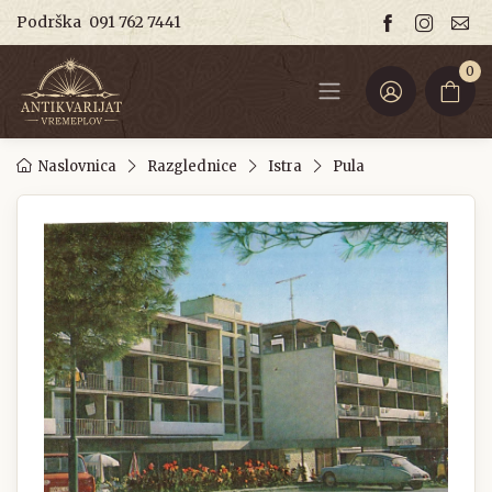
Podrška
091 762 7441
0
Naslovnica
Razglednice
Istra
Pula