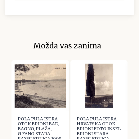
Možda vas zanima
POLA PULA ISTRA
POLA PULA ISTRA
P
E
OTOK BRIONI BAD,
HRVATSKA OTOK
H
BAGNO, PLAŽA,
BRIONI FOTO INSEL
B
G.FANO STARA
BRIONI STARA
T
RAZGLEDNICA 1909
RAZGLEDNICA
R