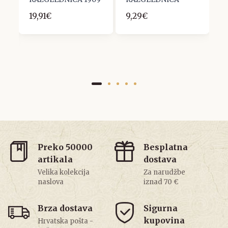
0
19,91€
9,29€
1
Preko 50000
Besplatna
artikala
dostava
Velika kolekcija
Za narudžbe
naslova
iznad 70 €
Brza dostava
Sigurna
kupovina
Hrvatska pošta -