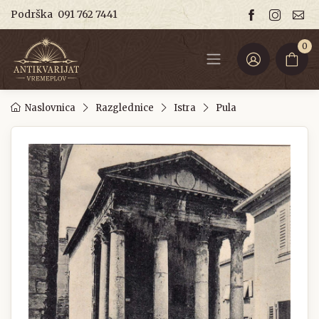
Podrška
091 762 7441
0
Naslovnica
Razglednice
Istra
Pula