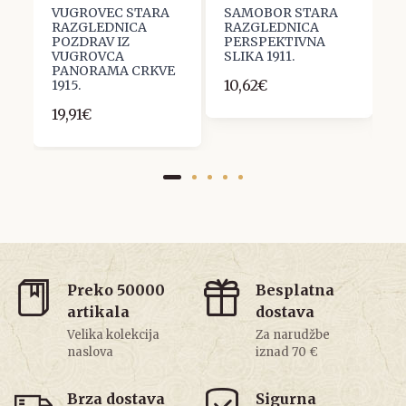
VUGROVEC STARA
SAMOBOR STARA
P
RAZGLEDNICA
RAZGLEDNICA
R
POZDRAV IZ
PERSPEKTIVNA
L
VUGROVCA
SLIKA 1911.
P
PANORAMA CRKVE
H
10,62€
1915.
1
19,91€
Preko 50000
Besplatna
artikala
dostava
Velika kolekcija
Za narudžbe
naslova
iznad 70 €
Brza dostava
Sigurna