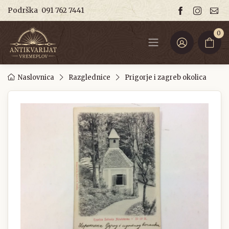
Podrška
091 762 7441
0
Naslovnica
Razglednice
Prigorje i zagreb okolica