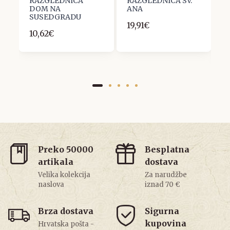
RAZGLEDNICA
RAZGLEDNICA SV.
R
DOM NA
ANA
U
SUSEDGRADU
D
19,91€
G
10,62€
3
Preko 50000
Besplatna
artikala
dostava
Velika kolekcija
Za narudžbe
naslova
iznad 70 €
Brza dostava
Sigurna
kupovina
Hrvatska pošta -