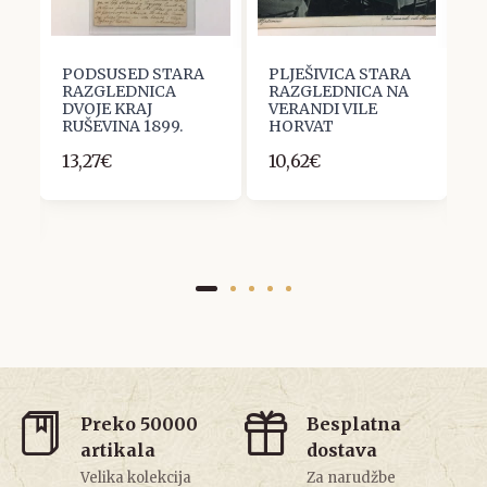
PODSUSED STARA
PLJEŠIVICA STARA
V
RAZGLEDNICA
RAZGLEDNICA NA
S
DVOJE KRAJ
VERANDI VILE
R
Z
RUŠEVINA 1899.
HORVAT
Z
R
13,27€
10,62€
1
Preko 50000
Besplatna
artikala
dostava
Velika kolekcija
Za narudžbe