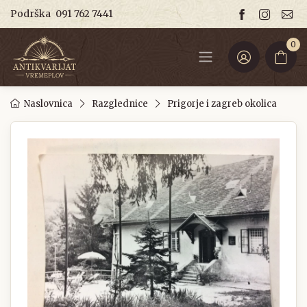
Podrška
091 762 7441
0
Naslovnica
Razglednice
Prigorje i zagreb okolica