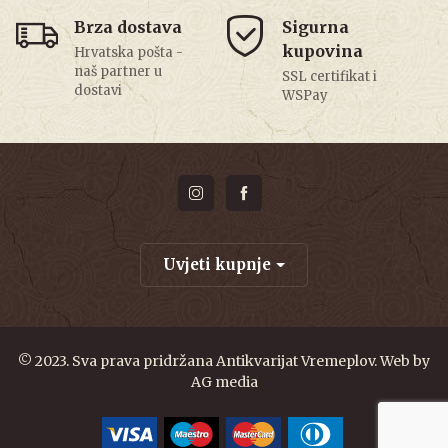
Brza dostava
Sigurna
kupovina
Hrvatska pošta -
naš partner u
SSL certifikat i
dostavi
WSPay
Uvjeti kupnje
© 2023. Sva prava pridržana Antikvarijat Vremeplov. Web by
AG media