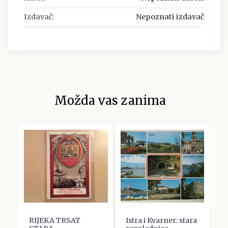
Izdavač:
Nepoznati izdavač
Možda vas zanima
RIJEKA TRSAT
Istra i Kvarner: stara
R