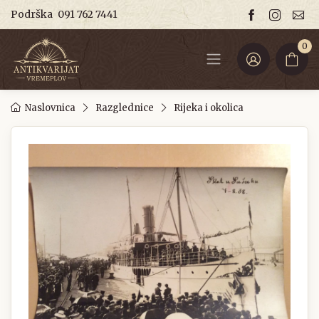
Podrška
091 762 7441
0
Naslovnica
Razglednice
Rijeka i okolica