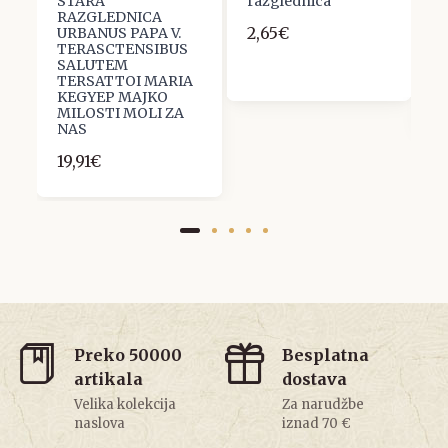
STARA
razglednica
S
RAZGLEDNICA
R
2,65€
.
URBANUS PAPA V.
C
TERASCTENSIBUS
B
SALUTEM
1
TERSATTOI MARIA
7
KEGYEP MAJKO
MILOSTI MOLI ZA
NAS
19,91€
Preko 50000
Besplatna
artikala
dostava
Velika kolekcija
Za narudžbe
naslova
iznad 70 €