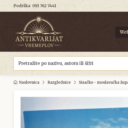
Podrška
091 762 7441
Web
Naslovnica
Razglednice
Sisačko - moslavačka žup