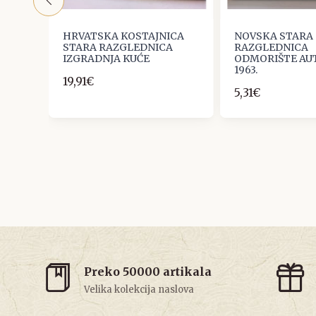
CA
HRVATSKA KOSTAJNICA
NOVSKA STARA
A
STARA RAZGLEDNICA
RAZGLEDNICA
IZGRADNJA KUĆE
ODMORIŠTE AU
1963.
19,91€
5,31€
Preko 50000 artikala
Velika kolekcija naslova