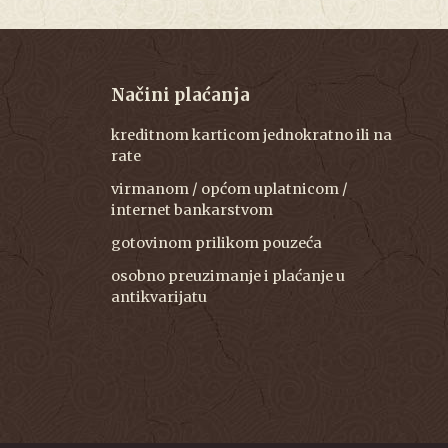
Načini plaćanja
kreditnom karticom jednokratno ili na
rate
virmanom / općom uplatnicom /
internet bankarstvom
gotovinom prilikom pouzeća
osobno preuzimanje i plaćanje u
antikvarijatu