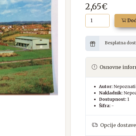
2,65€
Dod
Besplatna dost
Osnovne infor
Autor:
Nepoznati 
Nakladnik:
Nepoz
Dostupnost:
1
Šifra:
-
Opcije dostave