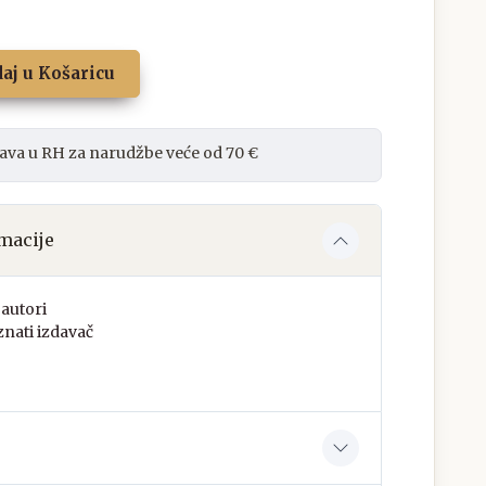
aj u Košaricu
ava u RH za narudžbe veće od 70 €
macije
autori
nati izdavač