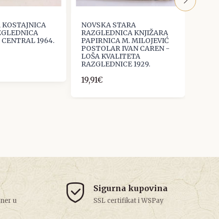
 KOSTAJNICA
NOVSKA STARA
RAJI
ZGLEDNICA
RAZGLEDNICA KNJIŽARA
STAR
CENTRAL 1964.
PAPIRNICA M. MILOJEVIĆ
FOTO
POSTOLAR IVAN CAREN -
UBIJE
LOŠA KVALITETA
1926.
RAZGLEDNICE 1929.
26,5
19,91€
Sigurna kupovina
tner u
SSL certifikat i WSPay