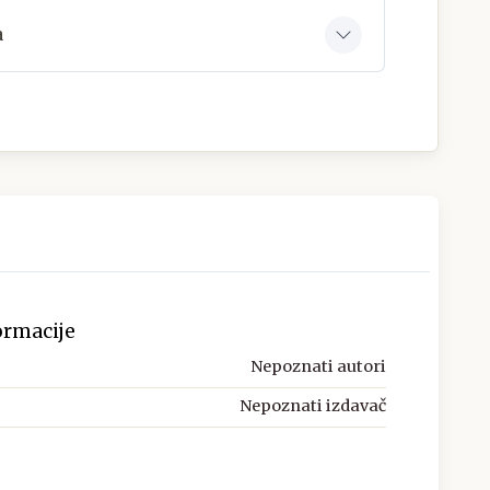
a
ormacije
Nepoznati autori
Nepoznati izdavač