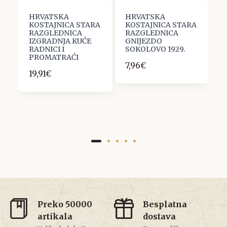
HRVATSKA
HRVATSKA
G
KOSTAJNICA STARA
KOSTAJNICA STARA
R
.
RAZGLEDNICA
RAZGLEDNICA
M
IZGRADNJA KUĆE
GNIJEZDO
1
RADNICI I
SOKOLOVO 1929.
PROMATRAĆI
7,96€
19,91€
Preko 50000
Besplatna
artikala
dostava