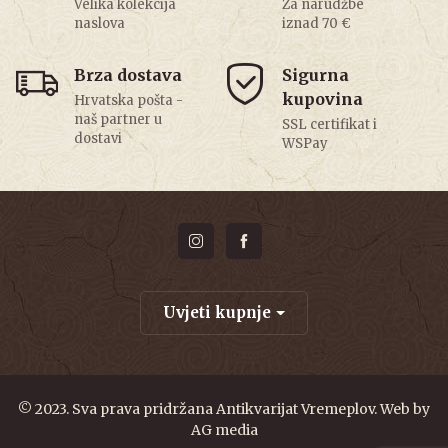
Velika kolekcija
Za narudžbe
naslova
iznad 70 €
Brza dostava
Sigurna
kupovina
Hrvatska pošta -
naš partner u
SSL certifikat i
dostavi
WSPay
Uvjeti kupnje
© 2023. Sva prava pridržana Antikvarijat Vremeplov. Web by
AG media