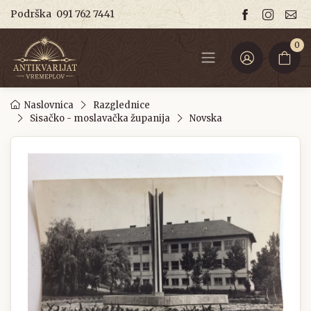
Podrška
091 762 7441
0
Naslovnica
Razglednice
Sisačko - moslavačka županija
Novska