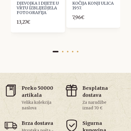
DJEVOJKA I DIJETE U
KOČIJA KONJI ULICA
Z
VRTU IZBLIJEDJELA
1957.
6
FOTOGRAFIJA
7,96€
13,27€
Preko 50000
Besplatna
artikala
dostava
Velika kolekcija
Za narudžbe
naslova
iznad 70 €
Brza dostava
Sigurna
kupovina
Hrvatska pošta -